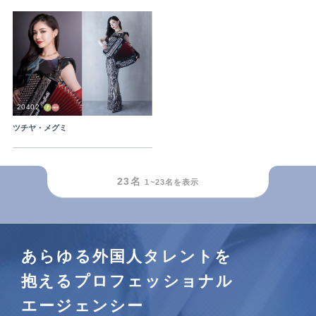
20402
ツチヤ・メグミ
outFrameRound
23
名
1~
23
名を表示
あらゆる外国人タレントを
抱えるプロフェッショナル
エージェンシー