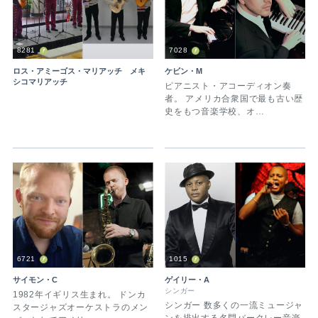
8281
7028
ロス・アミーゴス・マリアッチ メキ
ケビン・M
シコマリアッチ
ピアニスト・アコーディオン奏
者。 アメリカ合衆国で最も古い歴
史をもつ音楽学校、オ…
6721
1015
サイモン・C
ゲイリー・A
シンガー
1982年イギリス生まれ。 ドンカ
シンガー 数多くの一流ミュージャ
スタージャズオーケストラのメン