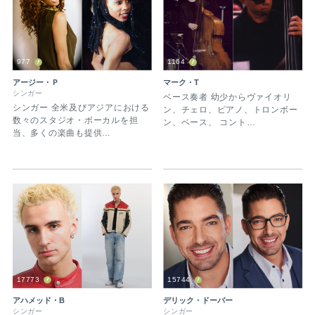
977
1164
アージー・Ｐ
マーク・T
シンガー
ベース奏者 幼少からヴァイオリ
シンガー 全米及びアジアにおける
ン、チェロ、ピアノ、トロンボー
数々のスタジオ・ボーカルを担
ン、ベース、 コント…
当、多くの楽曲も提供…
17773
15744
アハメッド・B
デリック・ドーバー
シンガー
シンガー