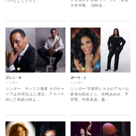
ンを排出する名門バークレー音楽
バーとしてアメリ…
大学卒業。 当時全…
1028
1155
グレン・R
ポーラ・J
シンガー
シンガー
シンガー、サックス奏者 そのキャ
シンガー 宇多田ヒカルのアルバム
リアは30年以上に渡る。アラバマ
参加を始めとし、浜崎あゆみ、平
州にて高校の頃よ…
井堅、中島美嘉、森…