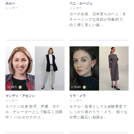
ホルヘ
ベニ・ルージュ
シンガー
シンガー
ガーナ出身、日本育ちのベニ・B
チャーミングな笑顔が印象的で、
白く輝く美しい歯…
12485
17640
マンディ・アセンシ
リラ・メラ
シンガー
シンガー
スペイン出身 歌手、声優、モデ
モデル・役者としても経験豊富で
ル、ナレーターとして幅広く活躍
しっかり者のリラ・メラ。 様々な
中！ バルセロナのコ…
分野に幅広い知識を…