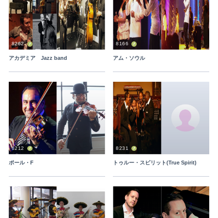
8262
8166
アカデミア Jazz band
アム・ソウル
6212
8231
ポール・F
トゥルー・スピリット(True Spirit)