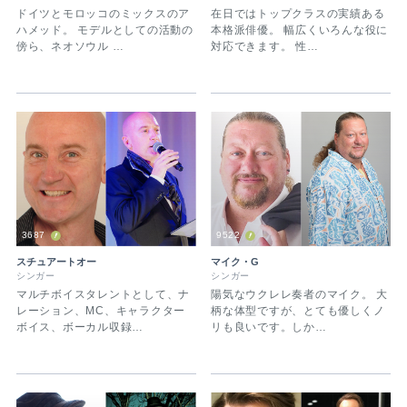
ドイツとモロッコのミックスのア
在日ではトップクラスの実績ある
ハメッド。 モデルとしての活動の
本格派俳優。 幅広くいろんな役に
傍ら、ネオソウル …
対応できます。 性…
3687
9522
スチュアートオー
マイク・G
シンガー
シンガー
マルチボイスタレントとして、ナ
陽気なウクレレ奏者のマイク。 大
レーション、MC、キャラクター
柄な体型ですが、とても優しくノ
ボイス、ボーカル収録…
リも良いです。しか…