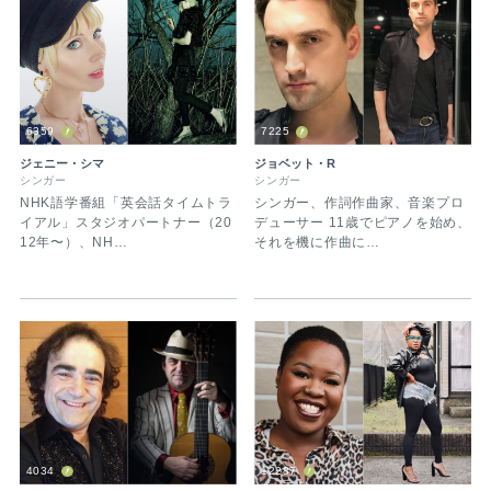
6359
7225
ジェニー・シマ
ジョベット・R
シンガー
シンガー
NHK語学番組「英会話タイムトラ
シンガー、作詞作曲家、音楽プロ
イアル」スタジオパートナー（20
デューサー 11歳でピアノを始め、
12年〜）、NH…
それを機に作曲に…
4034
12287