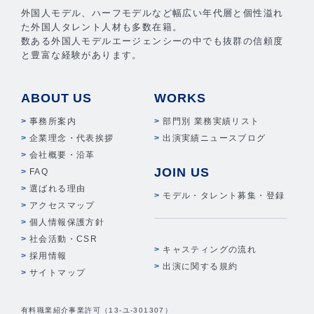
外国人モデル、ハーフモデルなど幅広い年代層と個性溢れ
た外国人タレント人材も多数在籍。
数ある外国人モデルエージェンシーの中でも抜群の信頼度
と豊富な経験があります。
ABOUT US
WORKS
事務所案内
部門別 業務実績リスト
企業理念・代表挨拶
出演実績ニュースブログ
会社概要・沿革
JOIN US
FAQ
選ばれる理由
モデル・タレント募集・登録
アクセスマップ
個人情報保護方針
社会活動・CSR
キャスティングの流れ
採用情報
出演に関する規約
サイトマップ
有料職業紹介事業許可（13-ユ-301307）