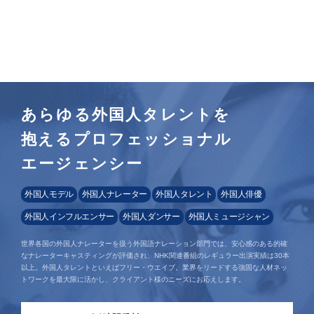
あらゆる外国人タレントを
抱えるプロフェッショナル
エージェンシー
外国人モデル
外国人ナレーター
外国人タレント
外国人俳優
外国人インフルエンサー
外国人ダンサー
外国人ミュージシャン
世界各国の外国人ナレーターを扱う外国語ナレーション部門では、安心感のある的確
なナレーターキャスティングが評価され、NHK関連番組のレギュラー出演実績は30本
以上。外国人タレントといえばフリー・ウエイブ。業界をリードする強固な人材ネッ
トワークを最大限に活かし、クライアント様のニーズにお応えします。