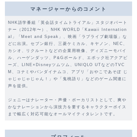
マネージャーからのコメント
NHK語学番組「英会話タイムトライアル」スタジオパート
ナー（2012年〜）、NHK WORLD「Kawaii Internation
al」「Meet and Speak」、映画「ラブライブ劇場版」な
どに出演。セブン銀行、三菱ケミカル、キヤノン、NEC、
カシオ、リクルートなどの企業用映像、ディズニーモバイ
ル、ハーゲンダッツ、P&Gボールド、エポック社アクアビ
ーズ、LINE×Disneyツムツム、UNIQLO UTなどのTVC
M、コナミやバンダイナムコ、アプリ「おやこであそぼ じ
ゃじゃじゃじゃん！」や「鬼桃語り」などのゲーム関連に
声を提供。
ジェニーはナレーター・声優・ボーカリストとして、爽や
かなナレーションから演技力を要するキャラクターボイス
まで幅広く対応可能なオールマイティタレントです。