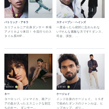
14250
445
パトリック・アキラ
スティーブン・ヘインズ
カリフォルニア出身ダンサー 本場
一度会ったら絶対に忘れられな
アメリカより来日！ 今流行りのス
い!!そんな素敵な方です!! ダンス、
タイル系HIP…
司会、演技、…
14504
14740
キー
ケージェイ
ヨーロッパ、ジャマイカ、南アジ
インド出身のケージェイ。 １５才
アの血が入ったエスニックな顔立
で始めたダンスのジャンルは、ヒ
ちのキー。 ダンサー…
ップホップ、ボリ…