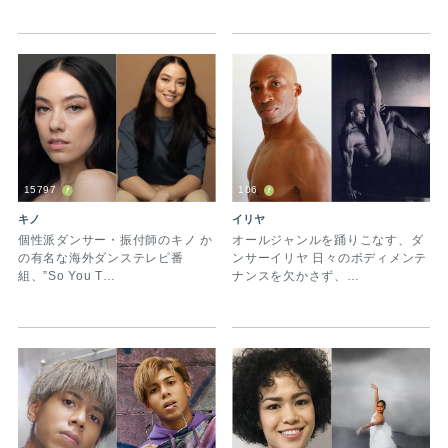
15797
106
キノ
イリヤ
個性派ダンサー・振付師のキノ か
オールジャンルを踊りこなす、ダ
の有名な海外ダンステレビ番
ンサーイリヤ 日々のボディメンテ
組、”So You T…
ナンスを欠かさず、…