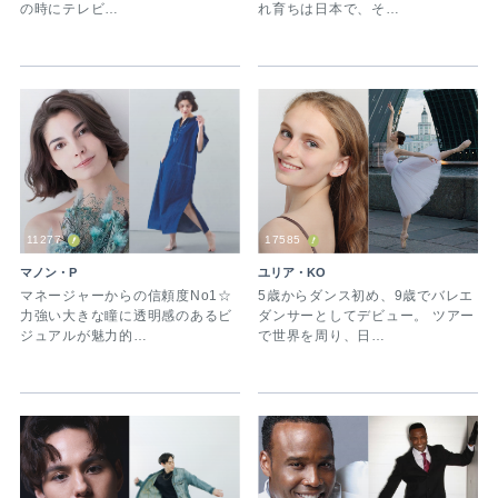
の時にテレビ…
れ育ちは日本で、そ…
11277
17585
マノン・P
ユリア・KO
マネージャーからの信頼度No1☆
5歳からダンス初め、9歳でバレエ
力強い大きな瞳に透明感のあるビ
ダンサーとしてデビュー。 ツアー
ジュアルが魅力的…
で世界を周り、日…