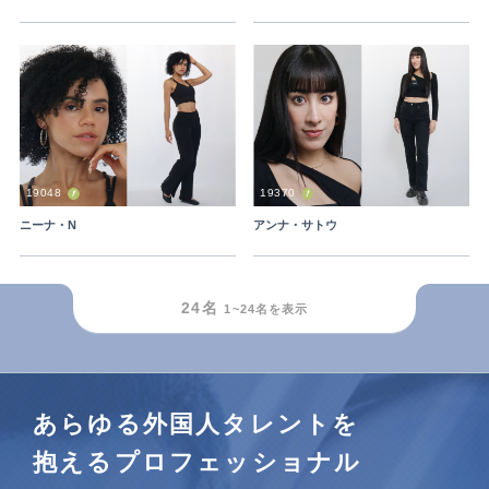
19048
19370
ニーナ・N
アンナ・サトウ
outFrameRound
24
名
1~
24
名を表示
あらゆる外国人タレントを
抱えるプロフェッショナル