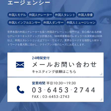
エージェンシー
外国人モデル
外国人ナレーター
外国人タレント
外国人俳優
外国人インフルエンサー
外国人ダンサー
外国人ミュージシャン
世界各国の外国人ナレーターを扱う外国語ナレーション部門では、安心感のある的確
なナレーターキャスティングが評価され、NHK関連番組のレギュラー出演実績は30本
以上。外国人タレントといえばフリー・ウエイブ。業界をリードする強固な人材ネッ
トワークを最大限に活かし、クライアント様のニーズにお応えします。