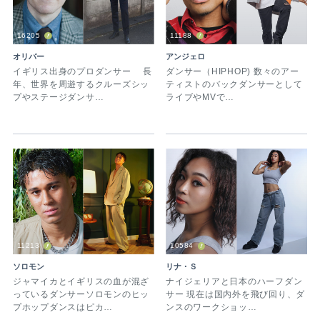
16205
11188
オリバー
アンジェロ
イギリス出身のプロダンサー 長
ダンサー（HIPHOP) 数々のアー
年、世界を周遊するクルーズシッ
ティストのバックダンサーとして
プやステージダンサ…
ライブやMVで…
11213
10584
ソロモン
リナ・Ｓ
ジャマイカとイギリスの血が混ざ
ナイジェリアと日本のハーフダン
っているダンサーソロモンのヒッ
サー 現在は国内外を飛び回り、ダ
プホップダンスはピカ…
ンスのワークショッ…