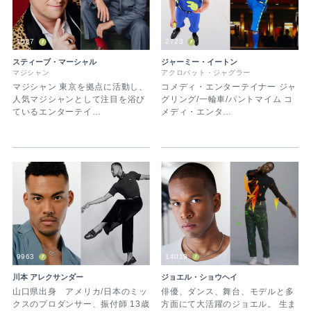
1587
2723
スティーブ・マーシャル
ジャーミー・イートン
マジシャン
アクロバット・ジャグラー
マジシャン 東京を拠点に活動し、
コメディ・エンターテイナー ジャ
人気マジシャンとして注目を浴び
グリング/一輪車/パントマイム コ
ているエンターテイ…
メディ・エンタ…
9963
14019
川本 アレクサンダー
ジョエル・ショウヘイ
山口県出身 アメリカ/日本のミッ
俳優、ダンス、舞台、モデルと多
クスのプロダンサー、振付師 13歳
方面にて大活躍のジョエル。 生ま