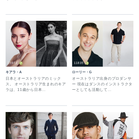
15672
11835
キアラ・A
ローリー・G
日本とオーストラリアのミック
オーストラリア出身のプロダンサ
ス。 オーストラリア生まれのキア
ー 現在はダンスのインストラクタ
ラは、11歳から日本…
ーとしても活動して…