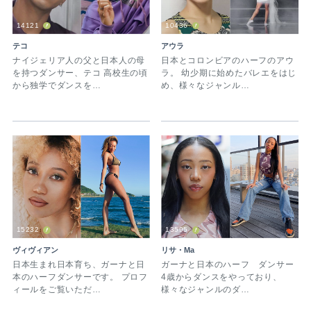
14121
10436
テコ
アウラ
ナイジェリア人の父と日本人の母
日本とコロンビアのハーフのアウ
を持つダンサー、テコ 高校生の頃
ラ。 幼少期に始めたバレエをはじ
から独学でダンスを…
め、様々なジャンル…
15232
13595
ヴィヴィアン
リサ・Ma
日本生まれ日本育ち、ガーナと日
ガーナと日本のハーフ ダンサー
本のハーフダンサーです。 プロフ
4歳からダンスをやっており、
ィールをご覧いただ…
様々なジャンルのダ…