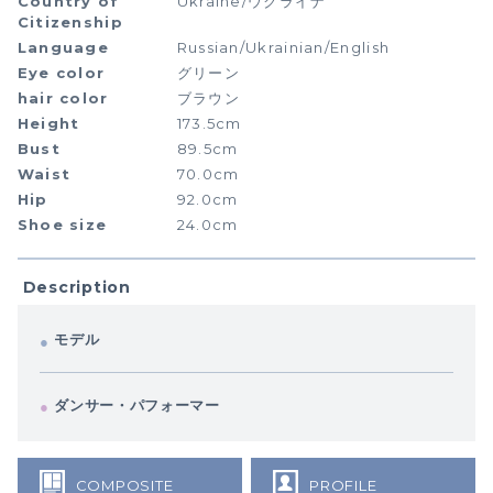
Country of
Ukraine/ウクライナ
Citizenship
Language
Russian/Ukrainian/English
Eye color
グリーン
hair color
ブラウン
Height
173.5cm
Bust
89.5cm
Waist
70.0cm
Hip
92.0cm
Shoe size
24.0cm
Description
モデル
ダンサー・パフォーマー
COMPOSITE
PROFILE