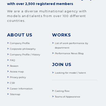
with over 2,500 registered members
We are a diverse multinational agency with
models and talents from over 100 different
countries.
ABOUT US
WORKS
Company Profile
List of work performance by
department
Corporate philosophy
Performance News Blog
Company Profile / History
FAQ
JOIN US
Reason
Access map
Looking for model / talent
Privacy policy
CSR
Career Information
Casting flow
Sitemap
Teams of Appearance