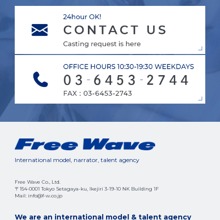
International model, narrator, talent agency
Free Wave Co., Ltd.
〒154-0001 Tokyo Setagaya-ku, Ikejiri 3-19-10 NK Building 1F
Mail: info@f-w.co.jp
We are an international model & talent agency