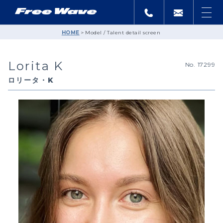
HOME
Model / Talent detail screen
Lorita K
No. 17299
ロリータ・K