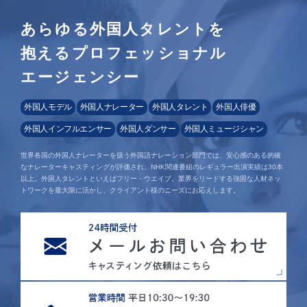
あらゆる外国人タレントを
抱えるプロフェッショナル
エージェンシー
外国人モデル
外国人ナレーター
外国人タレント
外国人俳優
外国人インフルエンサー
外国人ダンサー
外国人ミュージシャン
世界各国の外国人ナレーターを扱う外国語ナレーション部門では、安心感のある的確
なナレーターキャスティングが評価され、NHK関連番組のレギュラー出演実績は30本
以上。外国人タレントといえばフリー・ウエイブ。業界をリードする強固な人材ネッ
トワークを最大限に活かし、クライアント様のニーズにお応えします。