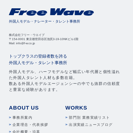
外国人モデル・ナレーター・タレント事務所
株式会社フリー・ウエイブ
〒154-0001 東京都世田谷区池尻3-19-10NKビル1階
Mail: info@f-w.co.jp
トップクラスの登録者数を誇る
外国人モデル・タレント事務所
外国人モデル、ハーフモデルなど幅広い年代層と個性溢れ
た外国人タレント人材も多数在籍。
数ある外国人モデルエージェンシーの中でも抜群の信頼度
と豊富な経験があります。
ABOUT US
WORKS
事務所案内
部門別 業務実績リスト
企業理念・代表挨拶
出演実績ニュースブログ
会社概要・沿革