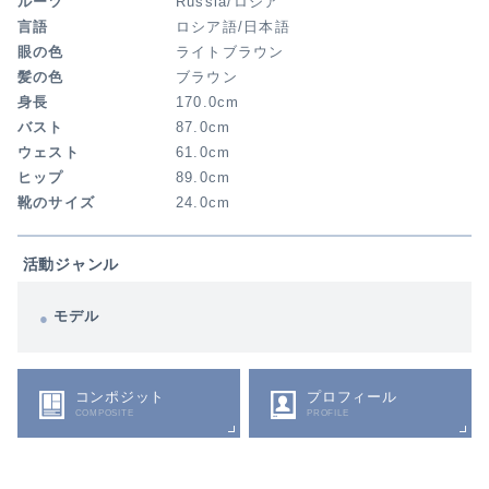
ルーツ
Russia/ロシア
言語
ロシア語/日本語
眼の色
ライトブラウン
髪の色
ブラウン
身長
170.0cm
バスト
87.0cm
ウェスト
61.0cm
ヒップ
89.0cm
靴のサイズ
24.0cm
活動ジャンル
モデル
コンポジット
プロフィール
COMPOSITE
PROFILE