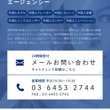
エージェンシー
外国人モデル
外国人ナレーター
外国人タレント
外国人俳優
外国人インフルエンサー
外国人ダンサー
外国人ミュージシャン
世界各国の外国人ナレーターを扱う外国語ナレーション部門では、安心感のある的確
なナレーターキャスティングが評価され、NHK関連番組のレギュラー出演実績は30本
以上。外国人タレントといえばフリー・ウエイブ。業界をリードする強固な人材ネッ
トワークを最大限に活かし、クライアント様のニーズにお応えします。