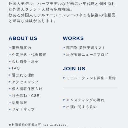
外国人モデル、ハーフモデルなど幅広い年代層と個性溢れ
た外国人タレント人材も多数在籍。
数ある外国人モデルエージェンシーの中でも抜群の信頼度
と豊富な経験があります。
ABOUT US
WORKS
事務所案内
部門別 業務実績リスト
企業理念・代表挨拶
出演実績ニュースブログ
会社概要・沿革
JOIN US
FAQ
選ばれる理由
モデル・タレント募集・登録
アクセスマップ
個人情報保護方針
社会活動・CSR
キャスティングの流れ
採用情報
出演に関する規約
サイトマップ
有料職業紹介事業許可（13-ユ-301307）