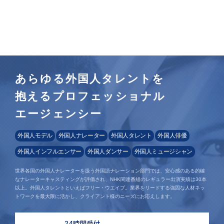
あらゆる外国人タレントを
抱えるプロフェッショナル
エージェンシー
外国人モデル
外国人ナレーター
外国人タレント
外国人俳優
外国人インフルエンサー
外国人ダンサー
外国人ミュージシャン
世界各国の外国人ナレーターを扱う外国語ナレーション部門では、安心感のある的確
なナレーターキャスティングが評価され、NHK関連番組のレギュラー出演実績は30本
以上。外国人タレントといえばフリー・ウエイブ。業界をリードする強固な人材ネッ
トワークを最大限に活かし、クライアント様のニーズにお応えします。