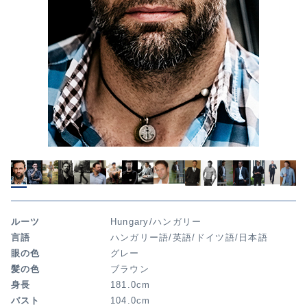
ルーツ
Hungary/ハンガリー
言語
ハンガリー語/英語/ドイツ語/日本語
眼の色
グレー
髪の色
ブラウン
身長
181.0cm
バスト
104.0cm