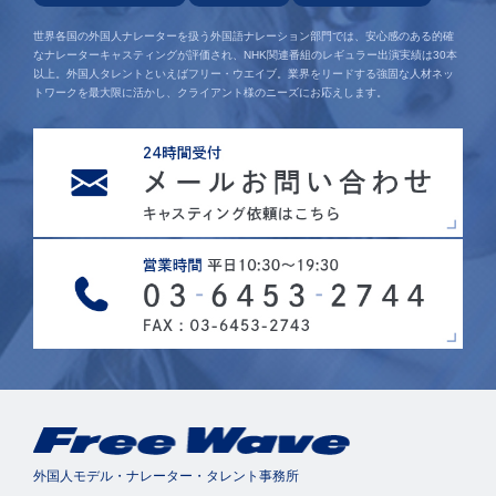
世界各国の外国人ナレーターを扱う外国語ナレーション部門では、安心感のある的確
なナレーターキャスティングが評価され、NHK関連番組のレギュラー出演実績は30本
以上。外国人タレントといえばフリー・ウエイブ。業界をリードする強固な人材ネッ
トワークを最大限に活かし、クライアント様のニーズにお応えします。
外国人モデル・ナレーター・タレント事務所