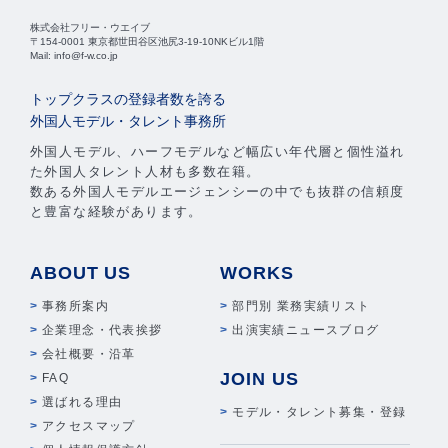
株式会社フリー・ウエイブ
〒154-0001 東京都世田谷区池尻3-19-10NKビル1階
Mail: info@f-w.co.jp
トップクラスの登録者数を誇る
外国人モデル・タレント事務所
外国人モデル、ハーフモデルなど幅広い年代層と個性溢れ
た外国人タレント人材も多数在籍。
数ある外国人モデルエージェンシーの中でも抜群の信頼度
と豊富な経験があります。
ABOUT US
WORKS
事務所案内
部門別 業務実績リスト
企業理念・代表挨拶
出演実績ニュースブログ
会社概要・沿革
JOIN US
FAQ
選ばれる理由
モデル・タレント募集・登録
アクセスマップ