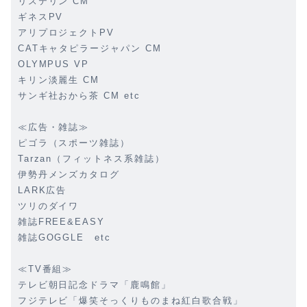
リステリン CM
ギネスPV
アリプロジェクトPV
CATキャタピラージャパン CM
OLYMPUS VP
キリン淡麗生 CM
サンギ社おから茶 CM etc
≪広告・雑誌≫
ピゴラ（スポーツ雑誌）
Tarzan（フィットネス系雑誌）
伊勢丹メンズカタログ
LARK広告
ツリのダイワ
雑誌FREE&EASY
雑誌GOGGLE etc
≪TV番組≫
テレビ朝日記念ドラマ「鹿鳴館」
フジテレビ「爆笑そっくりものまね紅白歌合戦」