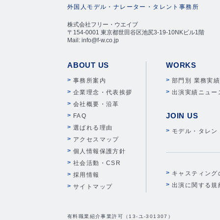
外国人モデル・ナレーター・タレント事務所
株式会社フリー・ウエイブ
〒154-0001 東京都世田谷区池尻3-19-10NKビル1階
Mail: info@f-w.co.jp
ABOUT US
WORKS
事務所案内
部門別 業務実
企業理念・代表挨拶
出演実績ニュー
会社概要・沿革
JOIN US
FAQ
選ばれる理由
モデル・タレン
アクセスマップ
個人情報保護方針
社会活動・CSR
キャスティング
採用情報
出演に関する規
サイトマップ
有料職業紹介事業許可（13-ユ-301307）