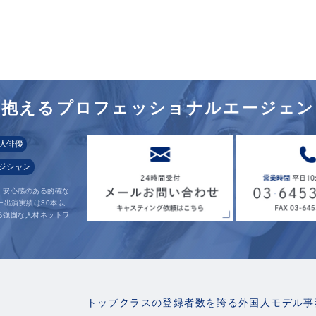
を
抱えるプロフェッショナル
エージェン
人俳優
ジシャン
、安心感のある的確な
ー出演実績は30本以
る強固な人材ネットワ
。
トップクラスの登録者数を誇る外国人モデル事