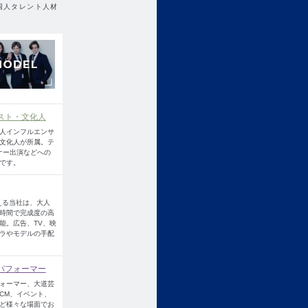
国人タレント人材
スト・文化人
人インフルエンサ
文化人が所属。テ
ナー出演などへの
です。
える当社は、大人
時間で完成度の高
能。広告、TV、映
ラやモデルの手配
パフォーマー
ォーマー、大道芸
CM、イベント、
ど様々な場面でお