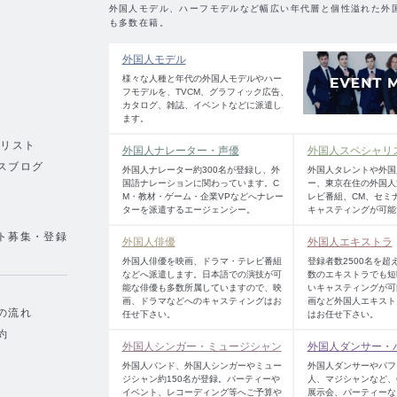
外国人モデル、ハーフモデルなど幅広い年代層と個性溢れた外
も多数在籍。
外国人モデル
様々な人種と年代の外国人モデルやハー
フモデルを、TVCM、グラフィック広告、
カタログ、雑誌、イベントなどに派遣し
ます。
績リスト
外国人ナレーター・声優
外国人スペシャリ
スブログ
外国人ナレーター約300名が登録し、外
外国人タレントや外国
国語ナレーションに関わっています。C
ー、東京在住の外国人
M・教材・ゲーム・企業VPなどへナレー
レビ番組、CM、セミ
ターを派遣するエージェンシー。
キャスティングが可能
ト募集・登録
外国人俳優
外国人エキストラ
外国人俳優を映画、ドラマ・テレビ番組
登録者数2500名を超
などへ派遣します。日本語での演技が可
数のエキストラでも短
能な俳優も多数所属していますので、映
いキャスティングが可
画、ドラマなどへのキャスティングはお
画など外国人エキスト
の流れ
任せ下さい。
はお任せ下さい。
約
外国人シンガー・ミュージシャン
外国人ダンサー・
外国人バンド、外国人シンガーやミュー
外国人ダンサーやパフ
ジシャン約150名が登録。パーティーや
人、マジシャンなど、
イベント、レコーディング等へご予算や
展示会、パーティーな