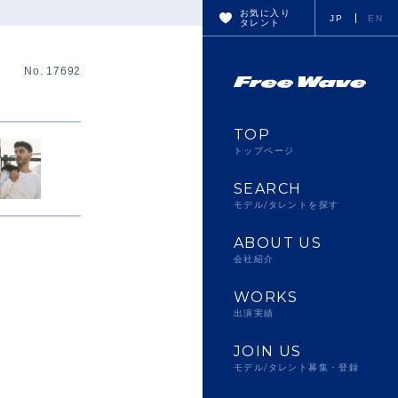
お気に入り
JP
EN
タレント
No. 17692
TOP
トップページ
SEARCH
モデル/タレントを探す
ABOUT US
会社紹介
WORKS
出演実績
JOIN US
モデル/タレント募集・登録