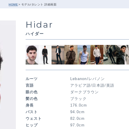
HOME
モデル/タレント 詳細画面
Hidar
ハイダー
ルーツ
Lebanon/レバノン
言語
アラビア語/日本語/英語
眼の色
ダークブラウン
髪の色
ブラック
身長
176.0cm
バスト
94.0cm
ウェスト
82.0cm
ヒップ
97.0cm