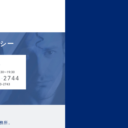
シー
務所。