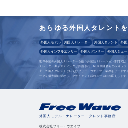
あらゆる外国人タレント
外国人モデル
外国人ナレーター
外国人タレント
外国
外国人インフルエンサー
外国人ダンサー
外国人ミュー
世界各国の外国人ナレーターを扱う外国語ナレーション部門では
ナレーターキャスティングが評価され、NHK関連番組のレギュラ
上。外国人タレントといえばフリー・ウエイブ。業界をリードす
ークを最大限に活かし、クライアント様のニーズにお応えします
外国人モデル・ナレーター・タレント事務所
株式会社フリー・ウエイブ