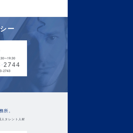
シー
務所。
国人タレント人材