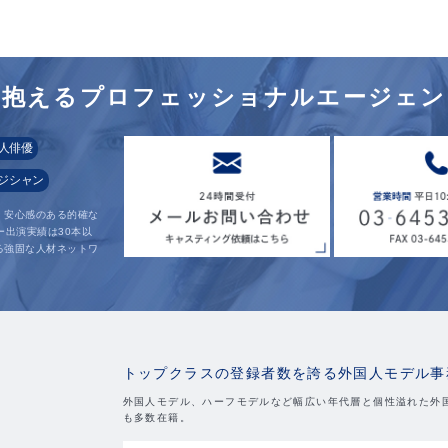
を
抱えるプロフェッショナル
エージェン
人俳優
ジシャン
、安心感のある的確な
ー出演実績は30本以
る強固な人材ネットワ
。
トップクラスの登録者数を誇る外国人モデル事
外国人モデル、ハーフモデルなど幅広い年代層と個性溢れた外
も多数在籍。