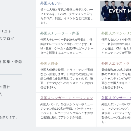
外国人モデル
様々な人種と年代の外国人モデルやハー
フモデルを、TVCM、グラフィック広告、
カタログ、雑誌、イベントなどに派遣し
ます。
績リスト
外国人ナレーター・声優
外国人スペシャリ
スブログ
外国人ナレーター約300名が登録し、外
外国人タレントや外国
国語ナレーションに関わっています。C
ー、東京在住の外国人
M・教材・ゲーム・企業VPなどへナレー
レビ番組、CM、セミ
ターを派遣するエージェンシー。
キャスティングが可能
ト募集・登録
外国人俳優
外国人エキストラ
外国人俳優を映画、ドラマ・テレビ番組
登録者数2500名を超
などへ派遣します。日本語での演技が可
数のエキストラでも短
能な俳優も多数所属していますので、映
いキャスティングが可
画、ドラマなどへのキャスティングはお
画など外国人エキスト
の流れ
任せ下さい。
はお任せ下さい。
約
外国人シンガー・ミュージシャン
外国人ダンサー・
外国人バンド、外国人シンガーやミュー
外国人ダンサーやパフ
ジシャン約150名が登録。パーティーや
人、マジシャンなど、
イベント、レコーディング等へご予算や
展示会、パーティーな
を禁じます。
ご要望に応じてアレンジが可能。
客様のニーズに合わせ
を。