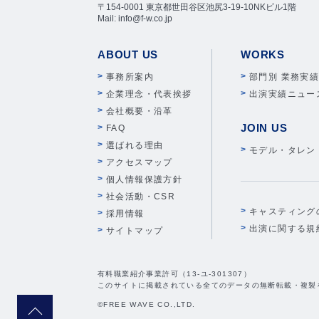
〒154-0001 東京都世田谷区池尻3-19-10NKビル1階
Mail: info@f-w.co.jp
ABOUT US
WORKS
事務所案内
部門別 業務実
企業理念・代表挨拶
出演実績ニュー
会社概要・沿革
JOIN US
FAQ
選ばれる理由
モデル・タレン
アクセスマップ
個人情報保護方針
社会活動・CSR
キャスティング
採用情報
出演に関する規
サイトマップ
有料職業紹介事業許可（13-ユ-301307）
このサイトに掲載されている全てのデータの無断転載・複製
©FREE WAVE CO.,LTD.