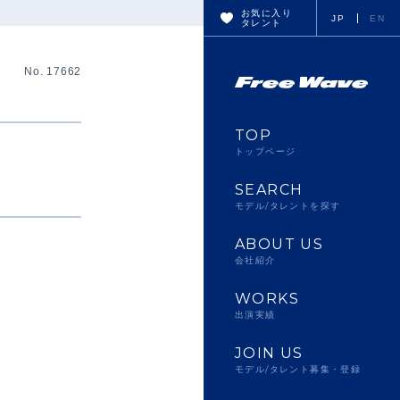
お気に入り
JP
EN
タレント
No. 17662
TOP
トップページ
SEARCH
モデル/タレントを探す
ABOUT US
会社紹介
WORKS
出演実績
JOIN US
モデル/タレント募集・登録