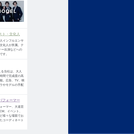
スト・文化人
人インフルエンサ
文化人が所属。テ
ナー出演などへの
です。
える当社は、大人
時間で完成度の高
能。広告、TV、映
ラやモデルの手配
パフォーマー
ォーマー、大道芸
CM、イベント、
ど様々な場面でお
たコーディネート