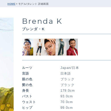
HOME
モデル/タレント 詳細画面
Brenda K
ブレンダ・K
ルーツ
Japan/日本
言語
日本語
眼の色
ブラック
髪の色
ブラック
身長
179.0cm
バスト
93.0cm
ウェスト
70.0cm
ヒップ
99.0cm