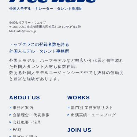
外国人モデル・ナレーター・タレント事務所
株式会社フリー・ウエイブ
〒154-0001 東京都世田谷区池尻3-19-10NKビル1階
Mail: info@f-w.co.jp
トップクラスの登録者数を誇る
外国人モデル・タレント事務所
外国人モデル、ハーフモデルなど幅広い年代層と個性溢れ
た外国人タレント人材も多数在籍。
数ある外国人モデルエージェンシーの中でも抜群の信頼度
と豊富な経験があります。
ABOUT US
WORKS
事務所案内
部門別 業務実績リスト
企業理念・代表挨拶
出演実績ニュースブログ
会社概要・沿革
JOIN US
FAQ
選ばれる理由