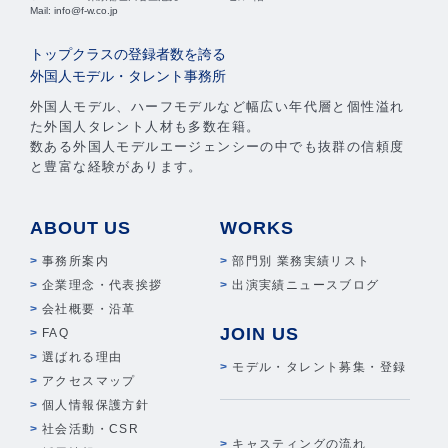
Mail: info@f-w.co.jp
トップクラスの登録者数を誇る
外国人モデル・タレント事務所
外国人モデル、ハーフモデルなど幅広い年代層と個性溢れ
た外国人タレント人材も多数在籍。
数ある外国人モデルエージェンシーの中でも抜群の信頼度
と豊富な経験があります。
ABOUT US
WORKS
事務所案内
部門別 業務実績リスト
企業理念・代表挨拶
出演実績ニュースブログ
会社概要・沿革
JOIN US
FAQ
選ばれる理由
モデル・タレント募集・登録
アクセスマップ
個人情報保護方針
社会活動・CSR
キャスティングの流れ