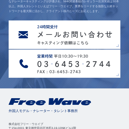
なナレーターキャスティングが評価され、NHK関連番組のレギュラー出演実績は30本
以上。外国人タレントといえばフリー・ウエイブ。業界をリードする強固な人材ネッ
トワークを最大限に活かし、クライアント様のニーズにお応えします。
外国人モデル・ナレーター・タレント事務所
株式会社フリー・ウエイブ
〒154-0001 東京都世田谷区池尻3-19-10NKビル1階