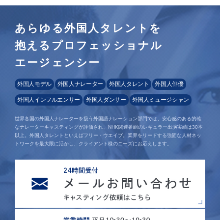
あらゆる外国人タレントを
抱えるプロフェッショナル
エージェンシー
外国人モデル
外国人ナレーター
外国人タレント
外国人俳優
外国人インフルエンサー
外国人ダンサー
外国人ミュージシャン
世界各国の外国人ナレーターを扱う外国語ナレーション部門では、安心感のある的確
なナレーターキャスティングが評価され、NHK関連番組のレギュラー出演実績は30本
以上。外国人タレントといえばフリー・ウエイブ。業界をリードする強固な人材ネッ
トワークを最大限に活かし、クライアント様のニーズにお応えします。