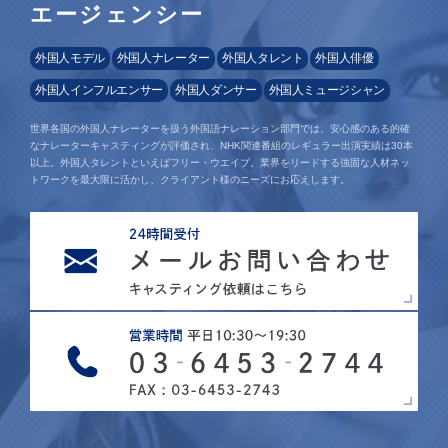
エージェンシー
外国人モデル
外国人ナレーター
外国人タレント
外国人俳優
外国人インフルエンサー
外国人ダンサー
外国人ミュージシャン
世界各国の外国人ナレーターを扱う外国語ナレーション部門では、安心感のある的確
なナレーターキャスティングが評価され、NHK関連番組のレギュラー出演実績は30本
以上。外国人タレントといえばフリー・ウエイブ。業界をリードする強固な人材ネッ
トワークを最大限に活かし、クライアント様のニーズにお応えします。