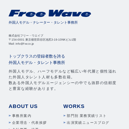
外国人モデル・ナレーター・タレント事務所
株式会社フリー・ウエイブ
〒154-0001 東京都世田谷区池尻3-19-10NKビル1階
Mail: info@f-w.co.jp
トップクラスの登録者数を誇る
外国人モデル・タレント事務所
外国人モデル、ハーフモデルなど幅広い年代層と個性溢れ
た外国人タレント人材も多数在籍。
数ある外国人モデルエージェンシーの中でも抜群の信頼度
と豊富な経験があります。
ABOUT US
WORKS
事務所案内
部門別 業務実績リスト
企業理念・代表挨拶
出演実績ニュースブログ