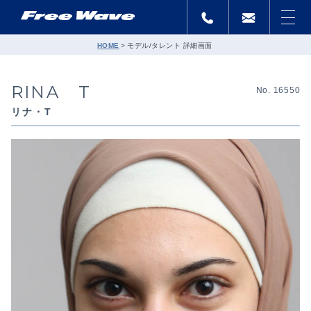
HOME
モデル/タレント 詳細画面
RINA T
No. 16550
リナ・T