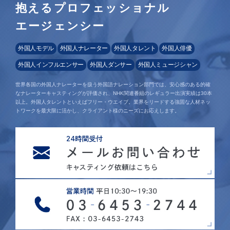
抱えるプロフェッショナル
エージェンシー
外国人モデル
外国人ナレーター
外国人タレント
外国人俳優
外国人インフルエンサー
外国人ダンサー
外国人ミュージシャン
世界各国の外国人ナレーターを扱う外国語ナレーション部門では、安心感のある的確
なナレーターキャスティングが評価され、NHK関連番組のレギュラー出演実績は30本
以上。外国人タレントといえばフリー・ウエイブ。業界をリードする強固な人材ネッ
トワークを最大限に活かし、クライアント様のニーズにお応えします。