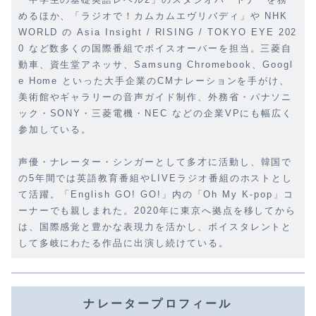
めるほか、「ラジオで！カムカムエヴリバディ」や NHK
WORLD の Asia Insight / RISING / TOKYO EYE 202
0 など数多くの国際番組でボイスオーバーを担当。三菱自
動車、資生堂アネッサ、Samsung Chromebook、Googl
e Home といった大手企業のCMナレーションを手がけ、
美術館やギャラリーの音声ガイド制作、外務省・パナソニ
ック・SONY・三菱電機・NEC などの企業VPにも幅広く
参加している。
声優・ナレーター・シンガーとして多才に活動し、韓国で
の5年間では英語教育番組やLIVEラジオ番組のホストとし
て活躍。「English GO! GO!」内の「Oh My K-pop」コ
ーナーでも親しまれた。2020年に東京へ拠点を移してから
は、国際感覚と豊かな表現力を活かし、ボイスタレントと
して多岐にわたる作品に出演し続けている。
ナレータープロフィール