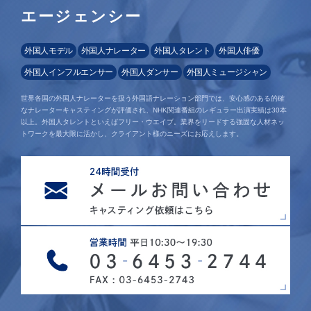
エージェンシー
外国人モデル
外国人ナレーター
外国人タレント
外国人俳優
外国人インフルエンサー
外国人ダンサー
外国人ミュージシャン
世界各国の外国人ナレーターを扱う外国語ナレーション部門では、安心感のある的確
なナレーターキャスティングが評価され、NHK関連番組のレギュラー出演実績は30本
以上。外国人タレントといえばフリー・ウエイブ。業界をリードする強固な人材ネッ
トワークを最大限に活かし、クライアント様のニーズにお応えします。