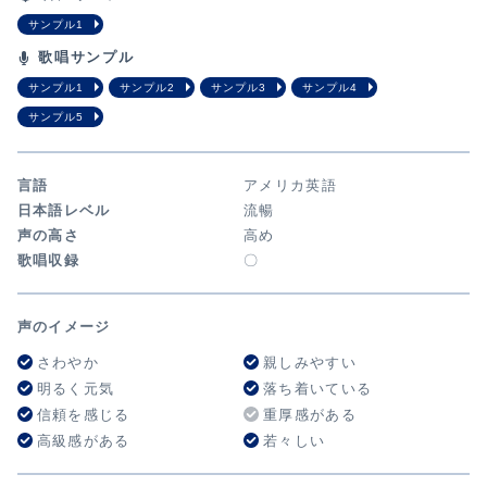
サンプル1
歌唱サンプル
サンプル1
サンプル2
サンプル3
サンプル4
サンプル5
言語
アメリカ英語
日本語レベル
流暢
声の高さ
高め
歌唱収録
〇
声のイメージ
さわやか
親しみやすい
明るく元気
落ち着いている
信頼を感じる
重厚感がある
高級感がある
若々しい