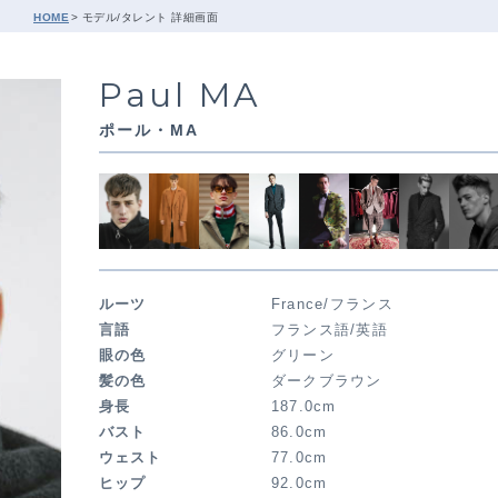
HOME
モデル/タレント 詳細画面
Paul MA
ポール・MA
ルーツ
France/フランス
言語
フランス語/英語
眼の色
グリーン
髪の色
ダークブラウン
身長
187.0cm
バスト
86.0cm
ウェスト
77.0cm
ヒップ
92.0cm