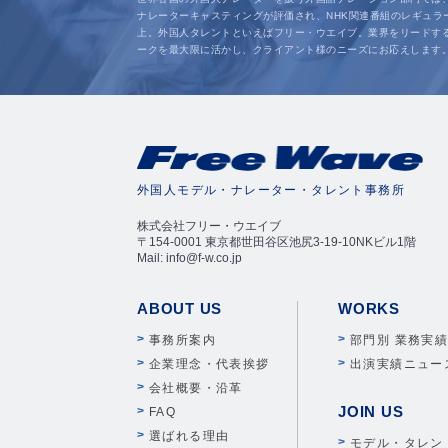
ナレーターキャスティングが評価され、NHK関連番組のレギュラ
上。外国人タレントといえばフリー・ウエイブ。業界をリードす
ークを最大限に活かし、クライアント様のニーズにお応えします
外国人モデル・ナレーター・タレント事務所
株式会社フリー・ウエイブ
〒154-0001 東京都世田谷区池尻3-19-10NKビル1階
Mail: info@f-w.co.jp
ABOUT US
WORKS
事務所案内
部門別 業務実
企業理念・代表挨拶
出演実績ニュー
会社概要・沿革
JOIN US
FAQ
選ばれる理由
モデル・タレン