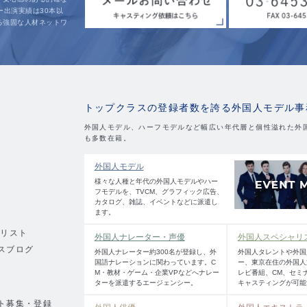
ー出演実績は30本以
る強固な人材ネットワ
。
トップクラスの登録者数を誇る外国人モデル事
外国人モデル、ハーフモデルなど幅広い年代層と個性溢れた外
も多数在籍。
外国人モデル
様々な人種と年代の外国人モデルやハー
フモデルを、TVCM、グラフィック広告、
カタログ、雑誌、イベントなどに派遣し
ます。
績リスト
外国人ナレーター・声優
外国人スペシャリ
スブログ
外国人ナレーター約300名が登録し、外
外国人タレントや外国
国語ナレーションに関わっています。C
ー、東京在住の外国人
M・教材・ゲーム・企業VPなどへナレー
レビ番組、CM、セミ
ターを派遣するエージェンシー。
キャスティングが可能
ト募集・登録