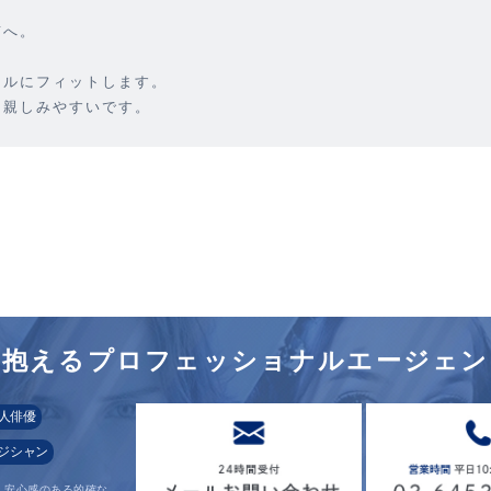
京へ。
イルにフィットします。
、親しみやすいです。
を
抱えるプロフェッショナル
エージェン
人俳優
ジシャン
、安心感のある的確な