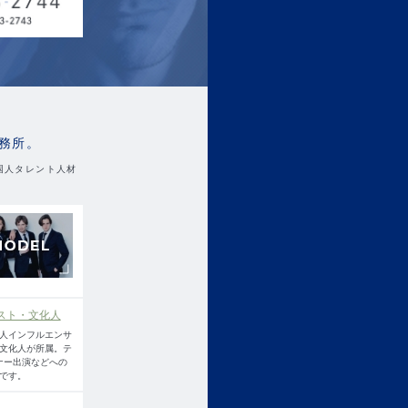
務所。
国人タレント人材
スト・文化人
人インフルエンサ
文化人が所属。テ
ナー出演などへの
です。