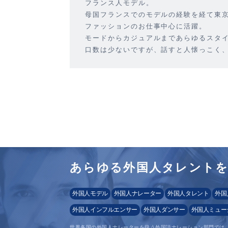
フランス人モデル。
母国フランスでのモデルの経験を経て東
ファッションのお仕事中心に活躍。
モードからカジュアルまであらゆるスタ
口数は少ないですが、話すと人懐っこく
あらゆる外国人タレント
外国人モデル
外国人ナレーター
外国人タレント
外国
外国人インフルエンサー
外国人ダンサー
外国人ミュー
世界各国の外国人ナレーターを扱う外国語ナレーション部門では