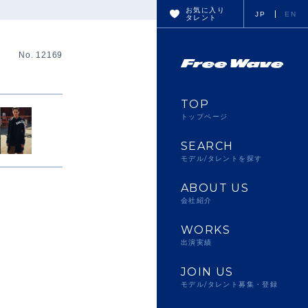
お気に入り
JP
EN
タレント
No. 12169
TOP
トップページ
SEARCH
モデル/タレントを探す
ABOUT US
会社紹介
WORKS
出演実績
JOIN US
モデル/タレント募集・登録