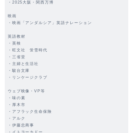
・2025大阪・関西万博
映画
・映画「アンダルシア」英語ナレーション
英語教材
・英検
・旺文社 蛍雪時代
・三省堂
・主婦と生活社
・駿台文庫
・リンケージクラブ
ウェブ映像・VP等
・味の素
・厚木市
・アフラック生命保険
・アルク
・伊藤忠商事
・イトヨーカドー