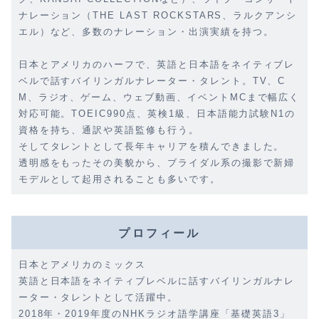
ナレーション（THE LAST ROCKSTARS、ラルクアンシ
エル）など、多数のナレーション・出演実績を持つ。
日本とアメリカのハーフで、英語と日本語をネイティブレ
ベルで話すバイリンガルナレーター・タレント。TV、C
M、ラジオ、ゲーム、ウェブ動画、イベントMCまで幅広く
対応可能。TOEIC990点、英検1級、日本語能力試験N1の
資格を持ち、通訳や英語監修も行う。
そしてタレントとして長年キャリアを積んできました。
透明感をもったその美貌から、ブライダル系の撮影で新婦
モデルとして起用されることも多いです。
プロフィール
日本とアメリカのミックス
英語と日本語をネイティブレベルに話すバイリンガルナレ
ーター・タレントとして活躍中。
2018年・2019年度のNHKラジオ語学講座「基礎英語3」