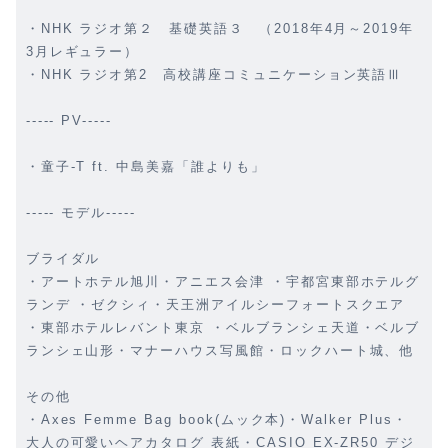
・NHK ラジオ第２ 基礎英語３ （2018年4月～2019年
3月レギュラー）
・NHK ラジオ第2 高校講座コミュニケーション英語Ⅲ
----- PV-----
・童子-T ft. 中島美嘉「誰よりも」
----- モデル-----
ブライダル
・アートホテル旭川・アニエス会津 ・宇都宮東部ホテルグ
ランデ ・ゼクシィ・天王洲アイルシーフォートスクエア
・東部ホテルレバント東京 ・ベルブランシェ天道・ベルブ
ランシェ山形・マナーハウス写風館・ロックハート城、他
その他
・Axes Femme Bag book(ムック本)・Walker Plus・
大人の可愛いヘアカタログ 表紙・CASIO EX-ZR50 デジ