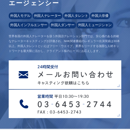
エージェンシー
外国人モデル
外国人ナレーター
外国人タレント
外国人俳優
外国人インフルエンサー
外国人ダンサー
外国人ミュージシャン
世界各国の外国人ナレーターを扱う外国語ナレーション部門では、安心感のある的確
なナレーターキャスティングが評価され、NHK関連番組のレギュラー出演実績は30本
以上。外国人タレントといえばフリー・ウエイブ。業界をリードする強固な人材ネッ
トワークを最大限に活かし、クライアント様のニーズにお応えします。