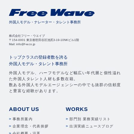
外国人モデル・ナレーター・タレント事務所
株式会社フリー・ウエイブ
〒154-0001 東京都世田谷区池尻3-19-10NKビル1階
Mail: info@f-w.co.jp
トップクラスの登録者数を誇る
外国人モデル・タレント事務所
外国人モデル、ハーフモデルなど幅広い年代層と個性溢れ
た外国人タレント人材も多数在籍。
数ある外国人モデルエージェンシーの中でも抜群の信頼度
と豊富な経験があります。
ABOUT US
WORKS
事務所案内
部門別 業務実績リスト
企業理念・代表挨拶
出演実績ニュースブログ
会社概要・沿革