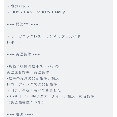
・命のバトン
・Just As An Ordinary Family
----- 雑誌/本 -----
・オーガニックレストラン＆カフェガイド
レポート
----- 英語監修 -----
•映画「桜蘭高校ホスト部」の
英語発音指導、英語監修
•歌手の英詞の発音指導、翻訳、
レコーディングでの発音指導
・日テレ今夜くらべてみました
•BS朝日 「CNNサタデーナイト」翻訳、発音指導
（英語指導歴１０年）
----- 通訳 -----