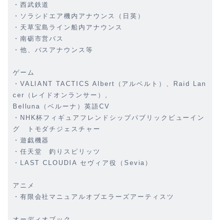
・西武鉄道
・ソラシドエア機内アナウンス（日英）
・天草宝島ライン船内アナウンス
・南砺市営バス
・他、バスアナウンス等
ゲーム
・VALIANT TACTICS Albert（アルベルト）、Raid Lan
cer（レイドオンランサー）,
Belluna（ベルーナ）英語CV
・NHK杯フィギュアフレンドシップパブリックビューイン
グ トモダチジェスチャー
・遊戯機器
・任天堂 釣りスピリッツ
・LAST CLOUDIA セヴィア役（Sevia）
アニメ
・有限会社マニュアルオブエラーズアーティスツ
オーディオブック