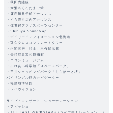
・秋田内陸線
・大涌谷くろたまご館
・鹿島埠見学船アナウンス
・くら寿司店内アナウンス
・佐世保プラザスポーツセンター
・Shibuya SoundMap
・デイリーインフォメーション北海道
・富久クロスコンフォートタワー
・内閣官房 領土、主権展示館
・長崎歴史文化博物館
・ニコンミュージアム
・ふれあい科学館「スペースパーク」
・三井ショッピングパーク「ららぽーと堺」
バイリンガル館内ナビゲーター
・福島城博物館
・レハヴィジョン
ライブ・コンサート・ショーナレーション
・アピッシュ
・THE LAST ROCKSTARS（ライブ中ナレーション、メ