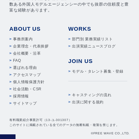
数ある外国人モデルエージェンシーの中でも抜群の信頼度と豊
富な経験があります。
ABOUT US
WORKS
事務所案内
部門別 業務実績リスト
企業理念・代表挨拶
出演実績ニュースブログ
会社概要・沿革
JOIN US
FAQ
選ばれる理由
モデル・タレント募集・登録
アクセスマップ
個人情報保護方針
社会活動・CSR
キャスティングの流れ
採用情報
出演に関する規約
サイトマップ
有料職業紹介事業許可（13-ユ-301307）
このサイトに掲載されている全てのデータの無断転載・複製を禁じます。
©FREE WAVE CO.,LTD.