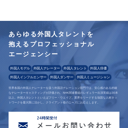
あらゆる外国人タレントを
抱えるプロフェッショナル
エージェンシー
外国人モデル
外国人ナレーター
外国人タレント
外国人俳優
外国人インフルエンサー
外国人ダンサー
外国人ミュージシャン
世界各国の外国人ナレーターを扱う外国語ナレーション部門では、安心感のある的確
なナレーターキャスティングが評価され、NHK関連番組のレギュラー出演実績は30本
以上。外国人タレントといえばフリー・ウエイブ。業界をリードする強固な人材ネッ
トワークを最大限に活かし、クライアント様のニーズにお応えします。