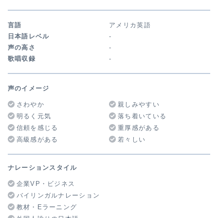
言語
アメリカ英語
日本語レベル
-
声の高さ
-
歌唱収録
-
声のイメージ
さわやか
親しみやすい
明るく元気
落ち着いている
信頼を感じる
重厚感がある
高級感がある
若々しい
ナレーションスタイル
企業VP・ビジネス
バイリンガルナレーション
教材・Eラーニング