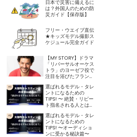
日本で災害に備えるに
は？外国人のための防
災ガイド【保存版】
フリー・ウエイブ直伝
★キッズモデル撮影ス
ケジュール完全ガイド
【MY STORY】ドラマ
「リバーサルオーケス
トラ」のヨーゼフ役で
注目を浴びたフランス
人俳優 ロイック・ガ
選ばれるモデル・タレ
ルニエ
ントになるための
TIPS! 〜 絶賛・リピー
ト指名される人とは？
篇〜
選ばれるモデル・タレ
ントになるための
TIPS! 〜オーディショ
ンに受かる秘訣篇〜