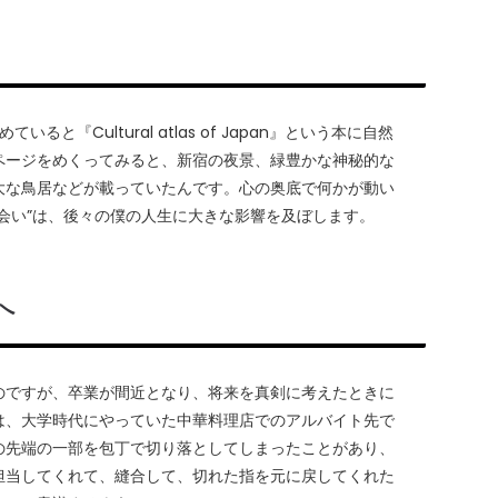
『Cultural atlas of Japan』という本に自然
ページをめくってみると、新宿の夜景、緑豊かな神秘的な
大な鳥居などが載っていたんです。心の奥底で何かが動い
会い”は、後々の僕の人生に大きな影響を及ぼします。
へ
のですが、卒業が間近となり、将来を真剣に考えたときに
は、大学時代にやっていた中華料理店でのアルバイト先で
の先端の一部を包丁で切り落としてしまったことがあり、
担当してくれて、縫合して、切れた指を元に戻してくれた