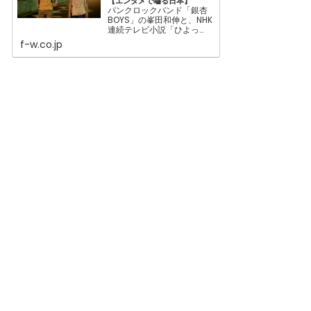
【エンタメで囓る日本】
パンクロックバンド「銀杏
BOYS」の峯田和伸と、NHK
連続テレビ小説「ひよっ
こ」脚本家・岡田惠和によ
f-w.co.jp
る同名小説をもとに制作さ
れた映画『いちごの唄』。
古舘佑太郎と石橋静河や、
ベテランの和久井映見、宮
本信子といった俳優にくわ
え、フィリピン人俳優のポ
ール・マグサリンも出演。
ポールは主人公の人柄を伝
える役目を担っている。物
語のキーになる「七夕」文
化も紹介！