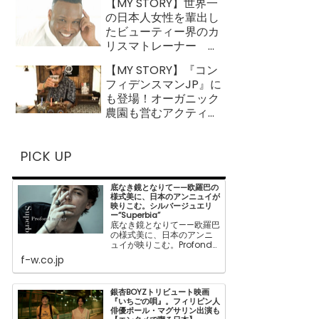
【MY STORY】世界一
ルニエ
の日本人女性を輩出し
たビューティー界のカ
リスマトレーナー ス
ティーブン・A・ヘイ
【MY STORY】『コン
ンズ（第2回／全3回）
フィデンスマンJP』に
も登場！オーガニック
農園も営むアクティブ
なマイケル キダ
PICK UP
底なき鏡となりて——欧羅巴の
様式美に、日本のアンニュイが
映りこむ。シルバージュエリ
ー“Superbia”
底なき鏡となりて——欧羅巴
の様式美に、日本のアンニ
ュイが映りこむ。Profond
miroirシルバージュエリ
f-w.co.jp
ー“Superbia”“美”と“醜”。
相反するものと対面する。
ロココ・バロック調のエレ
銀杏BOYZトリビュート映画
ガン...
『いちごの唄』。フィリピン人
俳優ポール・マグサリン出演も