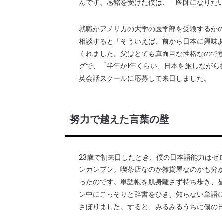
んです。感銘を受けた僕は、「医師になりた
就職かアメリカの大学の医学部を受験するか
相談すると「そういえば、前から日本に興味
くれました。父はとても真面目な性格なので
グで、「半年か1年くらい、日本を旅しなが
英会話スクールに応募して来日しました。
努力で越えた言葉の壁
23歳で初来日したとき、僕の日本語能力はゼ
ンカンプン。喫茶店なのか雑貨屋なのかも分
ったのです。単語帳を肌身離さず持ち歩き、
ン中にこっそりと辞書をひき、知らない単語に
さぼりました。すると、みるみるうちに僕の