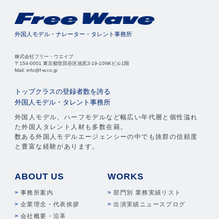
外国人モデル・ナレーター・タレント事務所
株式会社フリー・ウエイブ
〒154-0001 東京都世田谷区池尻3-19-10NKビル1階
Mail: info@f-w.co.jp
トップクラスの登録者数を誇る
外国人モデル・タレント事務所
外国人モデル、ハーフモデルなど幅広い年代層と個性溢れ
た外国人タレント人材も多数在籍。
数ある外国人モデルエージェンシーの中でも抜群の信頼度
と豊富な経験があります。
ABOUT US
WORKS
事務所案内
部門別 業務実績リスト
企業理念・代表挨拶
出演実績ニュースブログ
会社概要・沿革