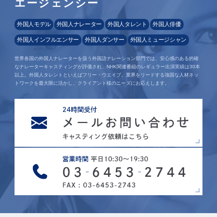
エージェンシー
外国人モデル
外国人ナレーター
外国人タレント
外国人俳優
外国人インフルエンサー
外国人ダンサー
外国人ミュージシャン
世界各国の外国人ナレーターを扱う外国語ナレーション部門では、安心感のある的確
なナレーターキャスティングが評価され、NHK関連番組のレギュラー出演実績は30本
以上。外国人タレントといえばフリー・ウエイブ。業界をリードする強固な人材ネッ
トワークを最大限に活かし、クライアント様のニーズにお応えします。