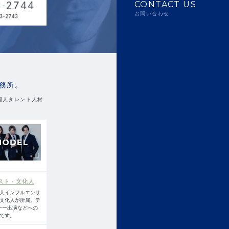
CONTACT US
お問い合わせ
務所。
国人タレント人材
スト・文化人
人インフルエンサ
文化人が所属。テ
ナー出演などへの
です。