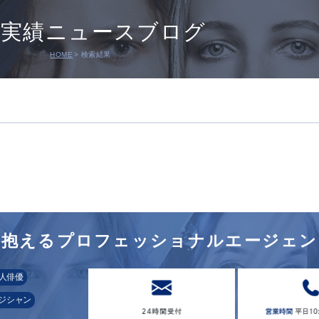
演実績ニュースブログ
HOME
検索結果
を
抱えるプロフェッショナル
エージェン
人俳優
ジシャン