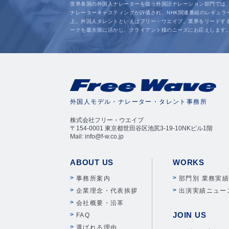
世界各国の外国人ナレーターを扱う外国語ナレーション部門では
ナレーターキャスティングが評価され、NHK関連番組のレギュラ
上。外国人タレントといえばフリー・ウエイブ。業界をリードす
ークを最大限に活かし、クライアント様のニーズにお応えします
外国人モデル・ナレーター・タレント事務所
株式会社フリー・ウエイブ
〒154-0001 東京都世田谷区池尻3-19-10NKビル1階
Mail: info@f-w.co.jp
ABOUT US
WORKS
事務所案内
部門別 業務実
企業理念・代表挨拶
出演実績ニュー
会社概要・沿革
JOIN US
FAQ
選ばれる理由