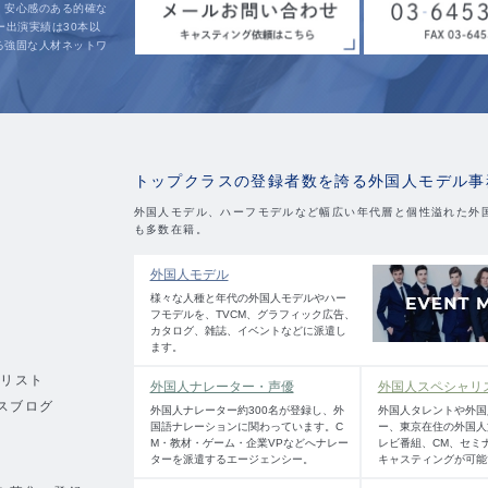
、安心感のある的確な
ー出演実績は30本以
る強固な人材ネットワ
。
トップクラスの登録者数を誇る外国人モデル事
外国人モデル、ハーフモデルなど幅広い年代層と個性溢れた外
も多数在籍。
外国人モデル
様々な人種と年代の外国人モデルやハー
フモデルを、TVCM、グラフィック広告、
カタログ、雑誌、イベントなどに派遣し
ます。
績リスト
外国人ナレーター・声優
外国人スペシャリ
スブログ
外国人ナレーター約300名が登録し、外
外国人タレントや外国
国語ナレーションに関わっています。C
ー、東京在住の外国人
M・教材・ゲーム・企業VPなどへナレー
レビ番組、CM、セミ
ターを派遣するエージェンシー。
キャスティングが可能