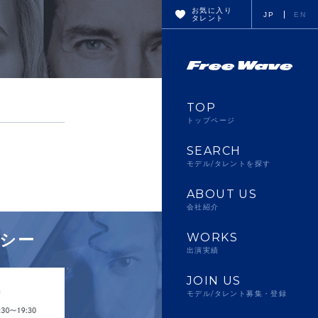
お気に入り
JP
EN
タレント
TOP
トップページ
SEARCH
モデル/タレントを探す
ABOUT US
会社紹介
シー
WORKS
出演実績
JOIN US
モデル/タレント募集・登録