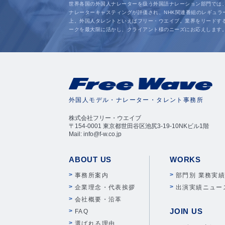
世界各国の外国人ナレーターを扱う外国語ナレーション部門では
ナレーターキャスティングが評価され、NHK関連番組のレギュラ
上。外国人タレントといえばフリー・ウエイブ。業界をリードす
ークを最大限に活かし、クライアント様のニーズにお応えします
外国人モデル・ナレーター・タレント事務所
株式会社フリー・ウエイブ
〒154-0001 東京都世田谷区池尻3-19-10NKビル1階
Mail: info@f-w.co.jp
ABOUT US
WORKS
事務所案内
部門別 業務実
企業理念・代表挨拶
出演実績ニュー
会社概要・沿革
JOIN US
FAQ
選ばれる理由