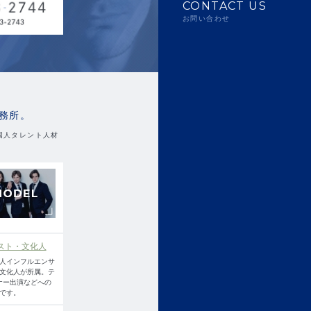
CONTACT US
お問い合わせ
務所。
国人タレント人材
スト・文化人
人インフルエンサ
文化人が所属。テ
ナー出演などへの
です。