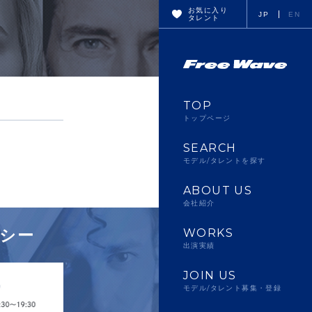
お気に入り
JP
EN
タレント
TOP
トップページ
SEARCH
モデル/タレントを探す
ABOUT US
会社紹介
シー
WORKS
出演実績
JOIN US
モデル/タレント募集・登録