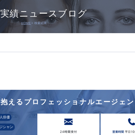
演実績ニュースブログ
HOME
検索結果
を
抱えるプロフェッショナル
エージェン
人俳優
ジシャン