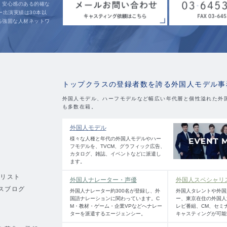
、安心感のある的確な
ー出演実績は30本以
る強固な人材ネットワ
。
トップクラスの登録者数を誇る外国人モデル事
外国人モデル、ハーフモデルなど幅広い年代層と個性溢れた外
も多数在籍。
外国人モデル
様々な人種と年代の外国人モデルやハー
フモデルを、TVCM、グラフィック広告、
カタログ、雑誌、イベントなどに派遣し
ます。
績リスト
外国人ナレーター・声優
外国人スペシャリ
スブログ
外国人ナレーター約300名が登録し、外
外国人タレントや外国
国語ナレーションに関わっています。C
ー、東京在住の外国人
M・教材・ゲーム・企業VPなどへナレー
レビ番組、CM、セミ
ターを派遣するエージェンシー。
キャスティングが可能