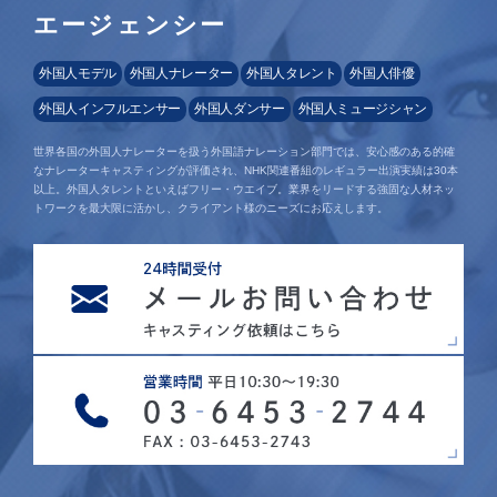
エージェンシー
外国人モデル
外国人ナレーター
外国人タレント
外国人俳優
外国人インフルエンサー
外国人ダンサー
外国人ミュージシャン
世界各国の外国人ナレーターを扱う外国語ナレーション部門では、安心感のある的確
なナレーターキャスティングが評価され、NHK関連番組のレギュラー出演実績は30本
以上。外国人タレントといえばフリー・ウエイブ。業界をリードする強固な人材ネッ
トワークを最大限に活かし、クライアント様のニーズにお応えします。