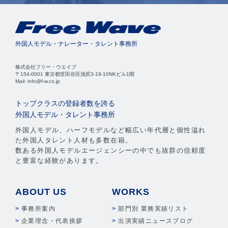
外国人モデル・ナレーター・タレント事務所
株式会社フリー・ウエイブ
〒154-0001 東京都世田谷区池尻3-19-10NKビル1階
Mail: info@f-w.co.jp
トップクラスの登録者数を誇る
外国人モデル・タレント事務所
外国人モデル、ハーフモデルなど幅広い年代層と個性溢れ
た外国人タレント人材も多数在籍。
数ある外国人モデルエージェンシーの中でも抜群の信頼度
と豊富な経験があります。
ABOUT US
WORKS
事務所案内
部門別 業務実績リスト
企業理念・代表挨拶
出演実績ニュースブログ