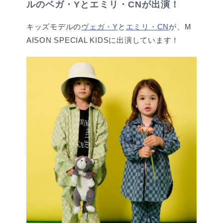
ルのベガ・Yとエミリ・CNが出演！
キッズモデルの
ヴェガ・Y
と
エミリ・CN
が、M
AISON SPECIAL KIDSに出演しています！