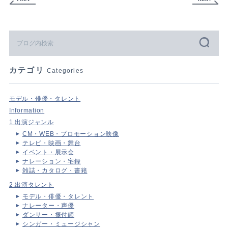
カテゴリ
Categories
モデル・俳優・タレント
Information
1.出演ジャンル
CM・WEB・プロモーション映像
テレビ・映画・舞台
イベント・展示会
ナレーション・宅録
雑誌・カタログ・書籍
2.出演タレント
モデル・俳優・タレント
ナレーター・声優
ダンサー・振付師
シンガー・ミュージシャン