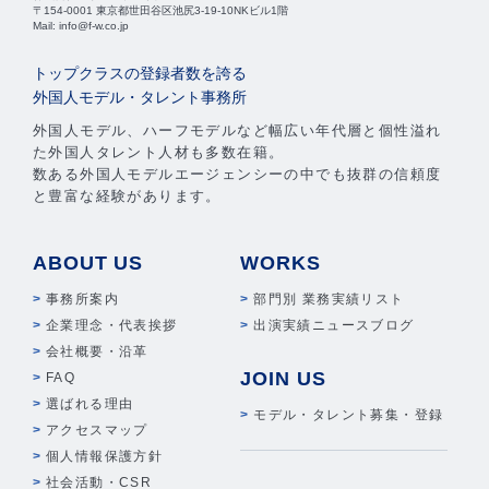
〒154-0001 東京都世田谷区池尻3-19-10NKビル1階
Mail: info@f-w.co.jp
トップクラスの登録者数を誇る
外国人モデル・タレント事務所
外国人モデル、ハーフモデルなど幅広い年代層と個性溢れ
た外国人タレント人材も多数在籍。
数ある外国人モデルエージェンシーの中でも抜群の信頼度
と豊富な経験があります。
ABOUT US
WORKS
事務所案内
部門別 業務実績リスト
企業理念・代表挨拶
出演実績ニュースブログ
会社概要・沿革
JOIN US
FAQ
選ばれる理由
モデル・タレント募集・登録
アクセスマップ
個人情報保護方針
社会活動・CSR