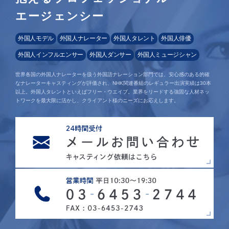
エージェンシー
外国人モデル
外国人ナレーター
外国人タレント
外国人俳優
外国人インフルエンサー
外国人ダンサー
外国人ミュージシャン
世界各国の外国人ナレーターを扱う外国語ナレーション部門では、安心感のある的確
なナレーターキャスティングが評価され、NHK関連番組のレギュラー出演実績は30本
以上。外国人タレントといえばフリー・ウエイブ。業界をリードする強固な人材ネッ
トワークを最大限に活かし、クライアント様のニーズにお応えします。