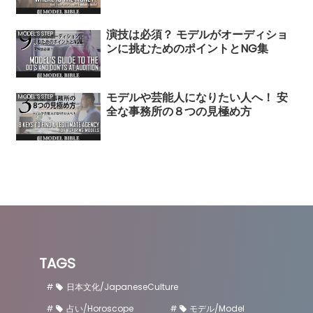
演技は必須？ モデルがオーディショ
MODEL’S STEP
ンに挑むためのポイントとNG集
モデルや芸能人になりたい人へ！ 安
MODEL’S STEP
全な事務所の８つの見極め方
TAGS
日本文化/JapaneseCulture
占い/Horoscope
モデル/Model