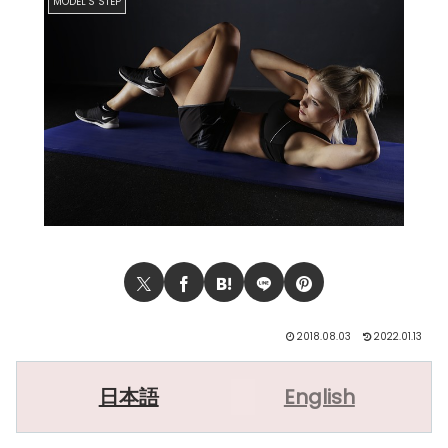
MODEL’S STEP
2018.08.03
2022.01.13
日本語
English