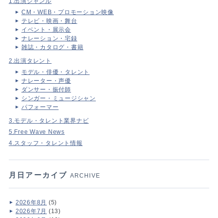
1.出演ジャンル
CM・WEB・プロモーション映像
テレビ・映画・舞台
イベント・展示会
ナレーション・宅録
雑誌・カタログ・書籍
2.出演タレント
モデル・俳優・タレント
ナレーター・声優
ダンサー・振付師
シンガー・ミュージシャン
パフォーマー
3.モデル・タレント業界ナビ
5.Free Wave News
4.スタッフ・タレント情報
月日アーカイブ
ARCHIVE
2026年8月
(5)
2026年7月
(13)