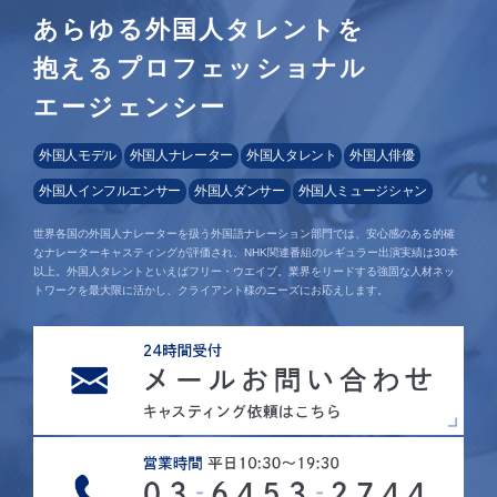
あらゆる外国人タレントを
抱えるプロフェッショナル
エージェンシー
外国人モデル
外国人ナレーター
外国人タレント
外国人俳優
外国人インフルエンサー
外国人ダンサー
外国人ミュージシャン
世界各国の外国人ナレーターを扱う外国語ナレーション部門では、安心感のある的確
なナレーターキャスティングが評価され、NHK関連番組のレギュラー出演実績は30本
以上。外国人タレントといえばフリー・ウエイブ。業界をリードする強固な人材ネッ
トワークを最大限に活かし、クライアント様のニーズにお応えします。