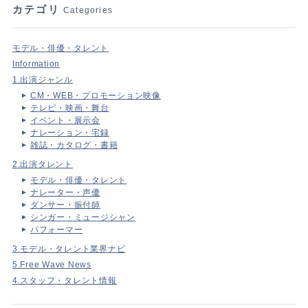
カテゴリ
Categories
モデル・俳優・タレント
Information
1.出演ジャンル
CM・WEB・プロモーション映像
テレビ・映画・舞台
イベント・展示会
ナレーション・宅録
雑誌・カタログ・書籍
2.出演タレント
モデル・俳優・タレント
ナレーター・声優
ダンサー・振付師
シンガー・ミュージシャン
パフォーマー
3.モデル・タレント業界ナビ
5.Free Wave News
4.スタッフ・タレント情報