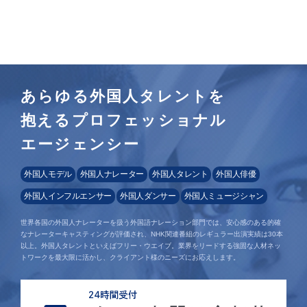
あらゆる外国人タレントを
抱えるプロフェッショナル
エージェンシー
外国人モデル
外国人ナレーター
外国人タレント
外国人俳優
外国人インフルエンサー
外国人ダンサー
外国人ミュージシャン
世界各国の外国人ナレーターを扱う外国語ナレーション部門では、安心感のある的確
なナレーターキャスティングが評価され、NHK関連番組のレギュラー出演実績は30本
以上。外国人タレントといえばフリー・ウエイブ。業界をリードする強固な人材ネッ
トワークを最大限に活かし、クライアント様のニーズにお応えします。