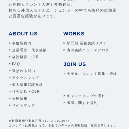
た外国人タレント人材も多数在籍。
数ある外国人モデルエージェンシーの中でも抜群の信頼度
と豊富な経験があります。
ABOUT US
WORKS
事務所案内
部門別 業務実績リスト
企業理念・代表挨拶
出演実績ニュースブログ
会社概要・沿革
JOIN US
FAQ
選ばれる理由
モデル・タレント募集・登録
アクセスマップ
個人情報保護方針
社会活動・CSR
キャスティングの流れ
採用情報
出演に関する規約
サイトマップ
有料職業紹介事業許可（13-ユ-301307）
このサイトに掲載されている全てのデータの無断転載・複製を禁じます。