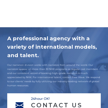
A professional agency with a
variety of international models,
and talent.
Our narration division works with narrators from around the world. Our
narrators appear on more than 30 NHK programs as regular cast members
and our consistent record of booking high-grade narrators is much
appreciated by NHK. For international talent, contact Free Wave. We respond
to our clients' needs by fully utilizing our industry-leading network of global
human resources.