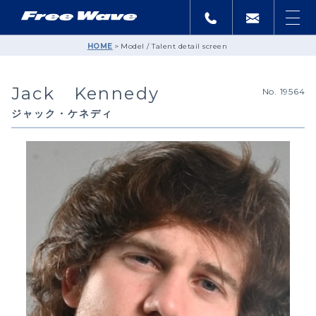
HOME
Model / Talent detail screen
Jack Kennedy
No. 19564
ジャック・ケネディ