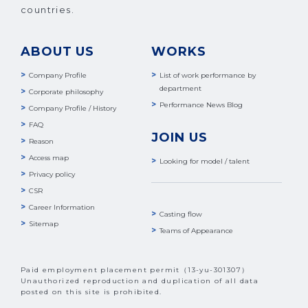
countries.
ABOUT US
WORKS
Company Profile
List of work performance by
department
Corporate philosophy
Performance News Blog
Company Profile / History
FAQ
JOIN US
Reason
Access map
Looking for model / talent
Privacy policy
CSR
Career Information
Casting flow
Sitemap
Teams of Appearance
Paid employment placement permit（13-yu-301307）
Unauthorized reproduction and duplication of all data
posted on this site is prohibited.