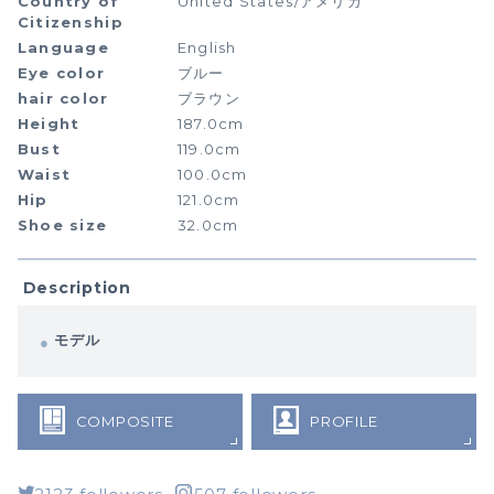
Country of
United States/アメリカ
Citizenship
Language
English
Eye color
ブルー
hair color
ブラウン
Height
187.0cm
Bust
119.0cm
Waist
100.0cm
Hip
121.0cm
Shoe size
32.0cm
Description
モデル
COMPOSITE
PROFILE