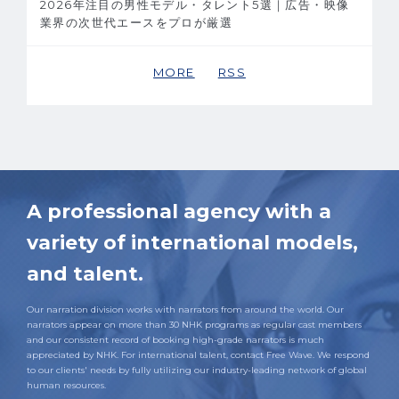
2026年注目の男性モデル・タレント5選｜広告・映像
業界の次世代エースをプロが厳選
MORE
RSS
A professional agency with a
variety of international models,
and talent.
Our narration division works with narrators from around the world. Our
narrators appear on more than 30 NHK programs as regular cast members
and our consistent record of booking high-grade narrators is much
appreciated by NHK. For international talent, contact Free Wave. We respond
to our clients' needs by fully utilizing our industry-leading network of global
human resources.