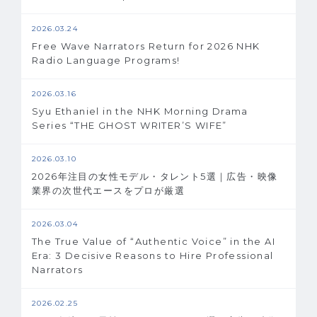
2026.03.24
Free Wave Narrators Return for 2026 NHK
Radio Language Programs!
2026.03.16
Syu Ethaniel in the NHK Morning Drama
Series “THE GHOST WRITER’S WIFE”
2026.03.10
2026年注目の女性モデル・タレント5選｜広告・映像
業界の次世代エースをプロが厳選
2026.03.04
The True Value of “Authentic Voice” in the AI
Era: 3 Decisive Reasons to Hire Professional
Narrators
2026.02.25