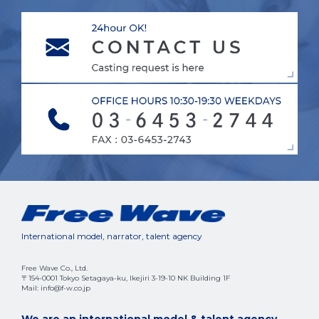
International model, narrator, talent agency
Free Wave Co., Ltd.
〒154-0001 Tokyo Setagaya-ku, Ikejiri 3-19-10 NK Building 1F
Mail: info@f-w.co.jp
We are an international model & talent agency