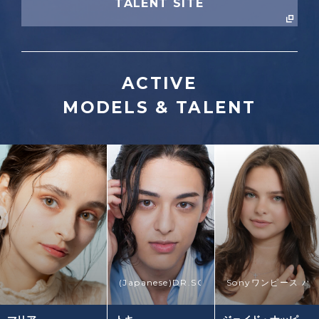
TALENT SITE
ACTIVE
MODELS & TALENT
(Japanese)
DR.SOIE
TOKYO MX「５時
Sony
ワンピース バ