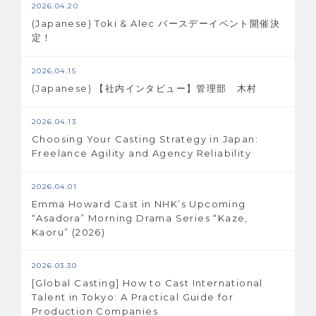
2026.04.20
(Japanese) Toki & Alec バースデーイベント開催決
定！
2026.04.15
(Japanese) 【社内インタビュー】管理部 木村
2026.04.13
Choosing Your Casting Strategy in Japan:
Freelance Agility and Agency Reliability
2026.04.01
Emma Howard Cast in NHK’s Upcoming
“Asadora” Morning Drama Series “Kaze,
Kaoru” (2026)
2026.03.30
[Global Casting] How to Cast International
Talent in Tokyo: A Practical Guide for
Production Companies