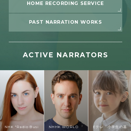
HOME RECORDING SERVICE
PAST NARRATION
WORKS
ACTIVE NARRATORS
NHK "Radio Business English" program Studio Partner
NHHK WORLD 「Japanplogy Plus」
Eテレ「小学生の基礎