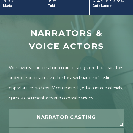
トキ
ジェイド・ナッピ
マリア
(Japanese)
Sony
model
Toki
Jade Nappe
Maria
DR.SOIE
ワンピース バウン
TOKYO MX「５時
ティラッシュ
に夢中」黒船特派
村田製作所
員火曜日レギュラ
Mr. ChildrenCD
NARRATORS &
ー
ジャケット
ミュージカル『新
BOATRACE
テニスの王子様』
VOICE ACTORS
model
narrator
The Fifth Stage
talent
actor
マルス・デ・コロ
ン役
With over 300 international narrators registered, our narrators
model
talent
and voice actors are available for a wide range of casting
opportunities such as TV commercials, educational materials,
games, documentaries and corporate videos.
NARRATOR CASTING