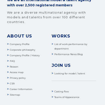
with over 2,500 registered members
We are a diverse multinational agency with
models and talents from over 100 different
countries.
ABOUT US
WORKS
Company Profile
List of work performance by
department
Corporate philosophy
Performance News Blog
Company Profile / History
FAQ
JOIN US
Reason
Access map
Looking for model / talent
Privacy policy
CSR
Career Information
Casting flow
Sitemap
Teams of Appearance