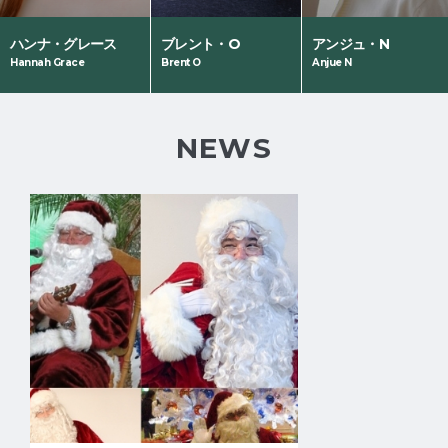
ハンナ・グレース
ブレント・O
アンジュ・N
NHK "Radio
NHHK WORLD
Eテレ「小学生の基
Hannah Grace
Brent O
Anjue N
Business
「Japanplogy
礎英語 on TV」す
English"
Plus」
ご井さん役（声
program Studio
優）
Partner
NEWS
NHK
WORLD「Trails
to Oishii Tokyo」
「Dive in
Tokyo」