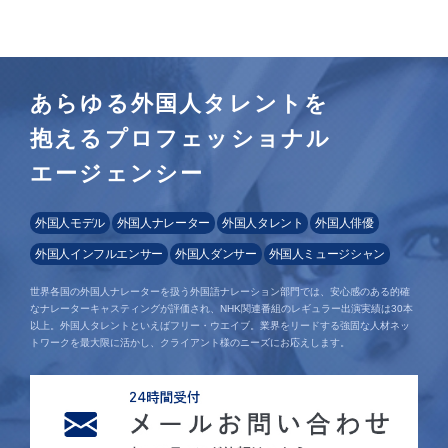
あらゆる外国人タレントを
抱えるプロフェッショナル
エージェンシー
外国人モデル
外国人ナレーター
外国人タレント
外国人俳優
外国人インフルエンサー
外国人ダンサー
外国人ミュージシャン
世界各国の外国人ナレーターを扱う外国語ナレーション部門では、安心感のある的確
なナレーターキャスティングが評価され、NHK関連番組のレギュラー出演実績は30本
以上。外国人タレントといえばフリー・ウエイブ。業界をリードする強固な人材ネッ
トワークを最大限に活かし、クライアント様のニーズにお応えします。