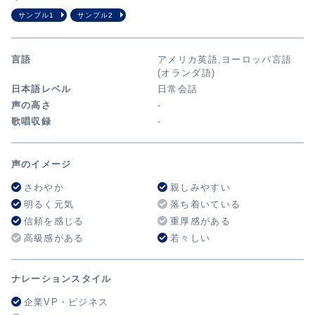
サンプル1
サンプル2
言語
アメリカ英語,ヨーロッパ言語
(オランダ語)
日本語レベル
日常会話
声の高さ
-
歌唱収録
-
声のイメージ
さわやか
親しみやすい
明るく元気
落ち着いている
信頼を感じる
重厚感がある
高級感がある
若々しい
ナレーションスタイル
企業VP・ビジネス