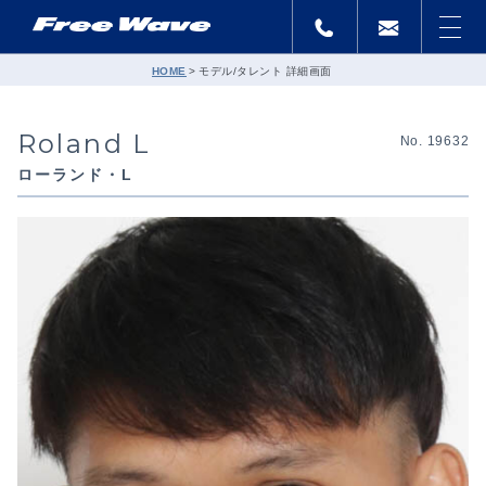
HOME
モデル/タレント 詳細画面
Roland L
No. 19632
ローランド・L