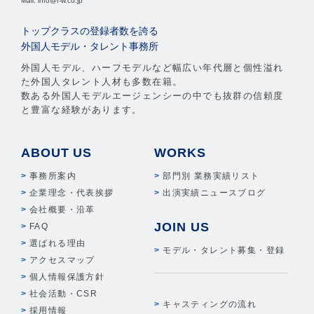
Mail: info@f-w.co.jp
トップクラスの登録者数を誇る
外国人モデル・タレント事務所
外国人モデル、ハーフモデルなど幅広い年代層と個性溢れ
た外国人タレント人材も多数在籍。
数ある外国人モデルエージェンシーの中でも抜群の信頼度
と豊富な経験があります。
ABOUT US
WORKS
事務所案内
部門別 業務実績リスト
企業理念・代表挨拶
出演実績ニュースブログ
会社概要・沿革
JOIN US
FAQ
選ばれる理由
モデル・タレント募集・登録
アクセスマップ
個人情報保護方針
社会活動・CSR
キャスティングの流れ
採用情報