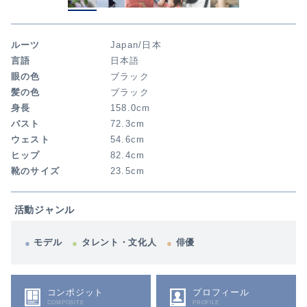
ルーツ
Japan/日本
言語
日本語
眼の色
ブラック
髪の色
ブラック
身長
158.0cm
バスト
72.3cm
ウェスト
54.6cm
ヒップ
82.4cm
靴のサイズ
23.5cm
活動ジャンル
モデル
タレント・文化人
俳優
コンポジット
プロフィール
COMPOSITE
PROFILE