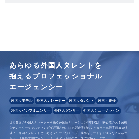
あらゆる外国人タレントを
抱えるプロフェッショナル
エージェンシー
外国人モデル
外国人ナレーター
外国人タレント
外国人俳優
外国人インフルエンサー
外国人ダンサー
外国人ミュージシャン
世界各国の外国人ナレーターを扱う外国語ナレーション部門では、安心感のある的確
なナレーターキャスティングが評価され、NHK関連番組のレギュラー出演実績は30本
以上。外国人タレントといえばフリー・ウエイブ。業界をリードする強固な人材ネッ
トワークを最大限に活かし、クライアント様のニーズにお応えします。