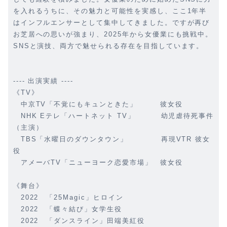
を入れるうちに、その魅力と可能性を実感し、ここ1年半
はインフルエンサーとして集中してきました。ですが再び
お芝居への思いが強まり、2025年から女優業にも挑戦中。
SNSと演技、両方で魅せられる存在を目指しています。
---- 出演実績 ----
《TV》
中京TV「不覚にもキュンときた」 彼女役
NHK Eテレ「ハートネット TV」 幼児虐待死事件
（主演）
TBS「水曜日のダウンタウン」 再現VTR 彼女
役
アメーバTV「ニューヨーク恋愛市場」 彼女役
《舞台》
2022 「25Magic」ヒロイン
2022 「蝶々結び」女学生役
2022 「ダンスライン」田端美紅役