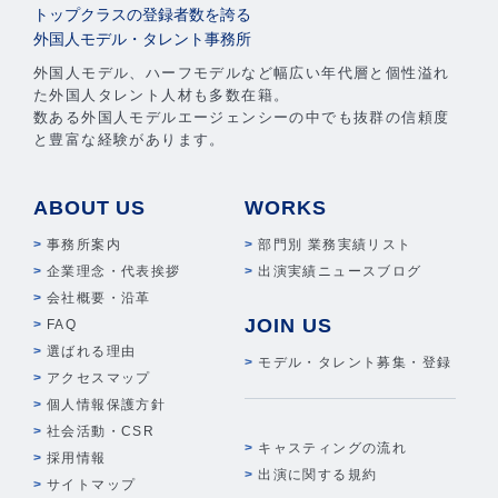
トップクラスの登録者数を誇る
外国人モデル・タレント事務所
外国人モデル、ハーフモデルなど幅広い年代層と個性溢れ
た外国人タレント人材も多数在籍。
数ある外国人モデルエージェンシーの中でも抜群の信頼度
と豊富な経験があります。
ABOUT US
WORKS
事務所案内
部門別 業務実績リスト
企業理念・代表挨拶
出演実績ニュースブログ
会社概要・沿革
JOIN US
FAQ
選ばれる理由
モデル・タレント募集・登録
アクセスマップ
個人情報保護方針
社会活動・CSR
キャスティングの流れ
採用情報
出演に関する規約
サイトマップ