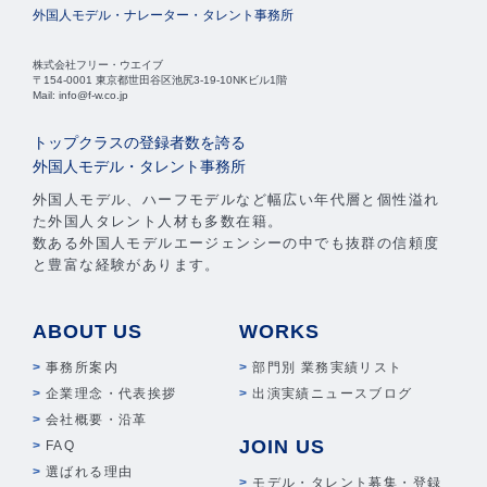
外国人モデル・ナレーター・タレント事務所
株式会社フリー・ウエイブ
〒154-0001 東京都世田谷区池尻3-19-10NKビル1階
Mail: info@f-w.co.jp
トップクラスの登録者数を誇る
外国人モデル・タレント事務所
外国人モデル、ハーフモデルなど幅広い年代層と個性溢れ
た外国人タレント人材も多数在籍。
数ある外国人モデルエージェンシーの中でも抜群の信頼度
と豊富な経験があります。
ABOUT US
WORKS
事務所案内
部門別 業務実績リスト
企業理念・代表挨拶
出演実績ニュースブログ
会社概要・沿革
JOIN US
FAQ
選ばれる理由
モデル・タレント募集・登録