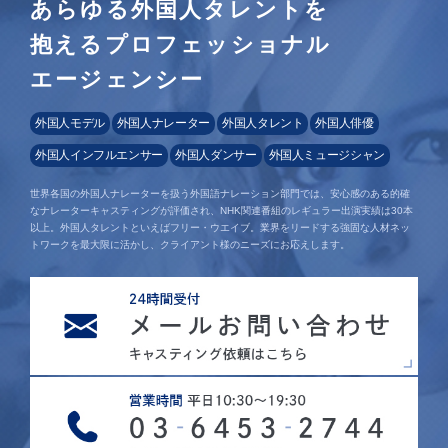
あらゆる外国人タレントを
抱えるプロフェッショナル
エージェンシー
外国人モデル
外国人ナレーター
外国人タレント
外国人俳優
外国人インフルエンサー
外国人ダンサー
外国人ミュージシャン
世界各国の外国人ナレーターを扱う外国語ナレーション部門では、安心感のある的確
なナレーターキャスティングが評価され、NHK関連番組のレギュラー出演実績は30本
以上。外国人タレントといえばフリー・ウエイブ。業界をリードする強固な人材ネッ
トワークを最大限に活かし、クライアント様のニーズにお応えします。