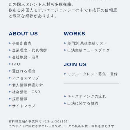
た外国人タレント人材も多数在籍。
数ある外国人モデルエージェンシーの中でも抜群の信頼度
と豊富な経験があります。
ABOUT US
WORKS
事務所案内
部門別 業務実績リスト
企業理念・代表挨拶
出演実績ニュースブログ
会社概要・沿革
JOIN US
FAQ
選ばれる理由
モデル・タレント募集・登録
アクセスマップ
個人情報保護方針
社会活動・CSR
キャスティングの流れ
採用情報
出演に関する規約
サイトマップ
有料職業紹介事業許可（13-ユ-301307）
このサイトに掲載されている全てのデータの無断転載・複製を禁じます。