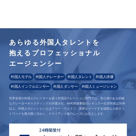
あらゆる外国人タレントを
抱えるプロフェッショナル
エージェンシー
外国人モデル
外国人ナレーター
外国人タレント
外国人俳優
外国人インフルエンサー
外国人ダンサー
外国人ミュージシャン
世界各国の外国人ナレーターを扱う外国語ナレーション部門では、安心感のある的確
なナレーターキャスティングが評価され、NHK関連番組のレギュラー出演実績は30本
以上。外国人タレントといえばフリー・ウエイブ。業界をリードする強固な人材ネッ
トワークを最大限に活かし、クライアント様のニーズにお応えします。