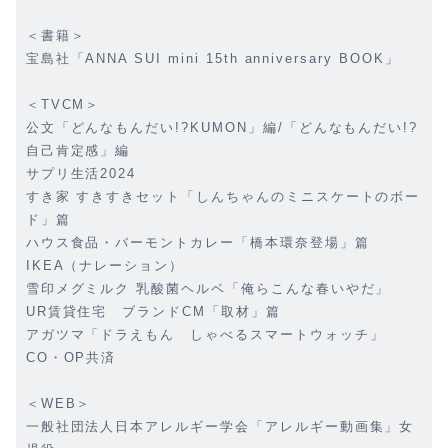
＜書籍＞
宝島社「ANNA SUI mini 15th anniversary BOOK」
＜TVCM＞
公文「どんなもんだい!?KUMON」編/「どんなもんだい!?
自己肯定感」編
サプリ生活2024
すき家 すきすきセット「しんちゃんのミニスケートのボー
ド」篇
ハウス食品・バーモントカレー「橋本環奈登場」篇
IKEA（ナレーション）
雪印メグミルク 乳酸菌ヘルベ「俺らこんな春いやだ」
UR賃貸住宅 ブランドCM「取材」篇
アガツマ「ドラえもん しゃべるスマートウォッチ」
CO・OP共済
＜WEB＞
一般社団法人日本アレルギー学会「アレルギー動画集」女