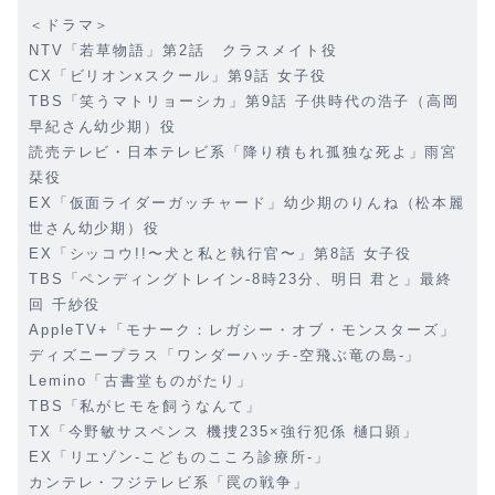
＜ドラマ＞
NTV「若草物語」第2話 クラスメイト役
CX「ビリオンxスクール」第9話 女子役
TBS「笑うマトリョーシカ」第9話 子供時代の浩子（高岡
早紀さん幼少期）役
読売テレビ・日本テレビ系「降り積もれ孤独な死よ」雨宮
栞役
EX「仮面ライダーガッチャード」幼少期のりんね（松本麗
世さん幼少期）役
EX「シッコウ!!〜犬と私と執行官〜」第8話 女子役
TBS「ペンディングトレイン-8時23分、明日 君と」最終
回 千紗役
AppleTV+「モナーク：レガシー・オブ・モンスターズ」
ディズニープラス「ワンダーハッチ-空飛ぶ竜の島-」
Lemino「古書堂ものがたり」
TBS「私がヒモを飼うなんて」
TX「今野敏サスペンス 機捜235×強行犯係 樋口顕」
EX「リエゾン-こどものこころ診療所-」
カンテレ・フジテレビ系「罠の戦争」