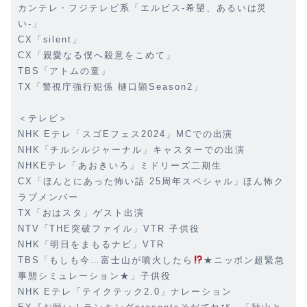
カンテレ・フジテレビ系「エルピス-希望、あるいは災
い-」
CX「silent」
CX「親愛なる僕へ殺意をこめて」
TBS「アトムの童」
TX「警視庁強行犯係 樋口顕Season2」
＜テレビ＞
NHK Eテレ「スゴEフェス2024」MCでの出演
NHK「チルシルジャーナル」キャスターでの出演
NHKEテレ「あおきいろ」ミドリーズ二期生
CX「ほんとにあった怖い話 25周年スペシャル」ほん怖ク
ラブメンバー
TX「おはスタ」ゲスト出演
NTV「THE突破ファイル」VTR 子供役
NHK「明日をまもるナビ」VTR
TBS「もしも今…富士山が噴火したら
★ニッポン超緊急
事態シミュレーション★」子供役
NHK Eテレ「テイクテック2.0」ナレーション