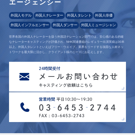
エージェンシー
外国人モデル
外国人ナレーター
外国人タレント
外国人俳優
外国人インフルエンサー
外国人ダンサー
外国人ミュージシャン
世界各国の外国人ナレーターを扱う外国語ナレーション部門では、安心感のある的確
なナレーターキャスティングが評価され、NHK関連番組のレギュラー出演実績は30本
以上。外国人タレントといえばフリー・ウエイブ。業界をリードする強固な人材ネッ
トワークを最大限に活かし、クライアント様のニーズにお応えします。