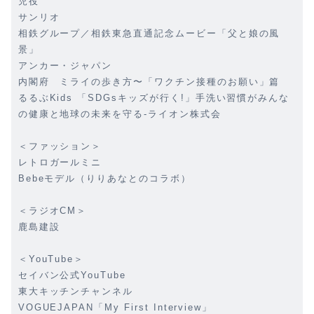
児役
サンリオ
相鉄グループ／相鉄東急直通記念ムービー「父と娘の風
景」
アンカー・ジャパン
内閣府 ミライの歩き方〜「ワクチン接種のお願い」篇
るるぶKids 「SDGsキッズが行く!」手洗い習慣がみんな
の健康と地球の未来を守る-ライオン株式会
＜ファッション＞
レトロガールミニ
Bebeモデル（りりあなとのコラボ）
＜ラジオCM＞
鹿島建設
＜YouTube＞
セイバン公式YouTube
東大キッチンチャンネル
VOGUEJAPAN「My First Interview」