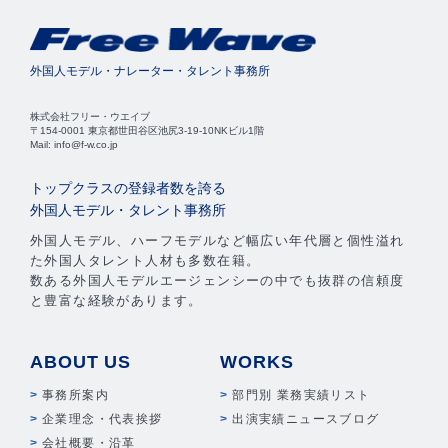
外国人モデル・ナレーター・タレント事務所
株式会社フリー・ウエイブ
〒154-0001 東京都世田谷区池尻3-19-10NKビル1階
Mail: info@f-w.co.jp
トップクラスの登録者数を誇る
外国人モデル・タレント事務所
外国人モデル、ハーフモデルなど幅広い年代層と個性溢れ
た外国人タレント人材も多数在籍。
数ある外国人モデルエージェンシーの中でも抜群の信頼度
と豊富な経験があります。
ABOUT US
WORKS
事務所案内
部門別 業務実績リスト
企業理念・代表挨拶
出演実績ニュースブログ
会社概要・沿革