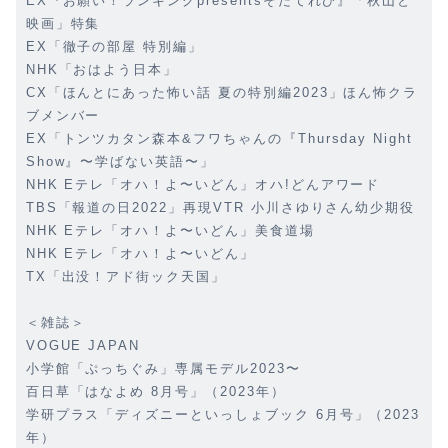
EX『お願い！ランキングpresentsそだてれび』「秋山と
映画」特集
EX「徹子の部屋 特別編」
NHK「おはよう日本」
CX「ほんとにあった怖い話 夏の特別編2023」ほん怖クラ
ブメンバー
EX「トンツカタン森本&フワちゃんの『Thursday Night
Show』〜学ばない英語〜」
NHK Eテレ「オハ！よ〜いどん」オハ!どんアワード
TBS「報道の日2022」再現VTR 小川さゆりさん幼少期役
NHK Eテレ「オハ！よ〜いどん」美食道場
NHK Eテレ「オハ！よ〜いどん」
TX「出没！アド街ック天国」
＜雑誌＞
VOGUE JAPAN
小学館「ぷっちぐみ」専属モデル2023〜
百日草「はなよめ 8月号」（2023年）
学研プラス「ディズニーといっしょブック 6月号」（2023
年）